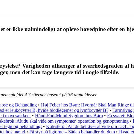
t er ikke ualmindeligt at opleve hovedpine efter en hje
rystelse? Varigheden afhænger af sværhedsgraden af hjer
r, men det kan tage længere tid i nogle tilfælde.
nnemsnit fået
4.7
stjerner baseret på
36
anmeldelser
nose og Behandling
•
Høj Feber hos Børn: Hvornår Skal Man Ringe ti
d er leukocytter B, hvide blodlegemer og lymfocytter B?
•
Tarmslyng:
se i mavesækken.
•
Hånd-Fod-Mund Sygdom hos Børn
•
Få svaret: Bl
skebrok: Alt du skal vide om symptomer, operation og genoptræning
•
 er tegn og behandling!
•
Kolesterol: Alt du behøver at vide om LDL- 
dtet hos mænd
•
Få styr på ligtorne – Sådan behandler du dem
•
Hvad er