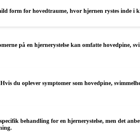
mild form for hovedtraume, hvor hjernen rystes inde i k
merne på en hjernerystelse kan omfatte hovedpine, s
e? Hvis du oplever symptomer som hovedpine, svimmelhe
.
pecifik behandling for en hjernerystelse, men det anbe
ning.