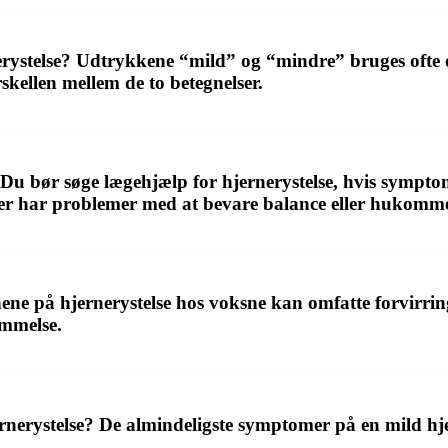
rystelse? Udtrykkene “mild” og “mindre” bruges ofte om
rskellen mellem de to betegnelser.
Du bør søge lægehjælp for hjernerystelse, hvis symptom
ller har problemer med at bevare balance eller hukomme
ne på hjernerystelse hos voksne kan omfatte forvirring,
ommelse.
nerystelse? De almindeligste symptomer på en mild hj