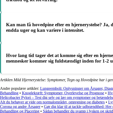
Kan man få hovedpine efter en hjernerystelse? Ja, de
endda uger og kan variere i intensitet.
Hvor lang tid tager det at komme sig efter en hjerne
mennesker kommer sig fuldstændigt inden for 1-2 uge
Artiklen Mild Hjernerystelse: Symptomer, Tegn og Hovedpine har i ge
Andre populære artikler:
Lungeemboli: Oplysninger om Årsager, Diag
Behandling
•
Knoglekræft: Symptomer, Overlevelse og Prognose
•
Hva
Helicobacter Pylori – Test dig selv og lær om symptomer og betændel
Alt du behøver at vide om normalområdet, omregning og diabetes
•
Ly
Corona og andre Årsager
•
Gør dig klar til at tackle udbrændthed: Her
Behandling og Placering
•
Sådan behandler du svamp i lysken og skri