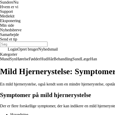
Sundere
Nu
Hvem er vi
Support
Mediekit
Eksponering
Min side
Nyhedsbreve
Samarbejde
Send et tip
Login
Opret bruger
Nyhedsmail
Kategorier
Mund
Syn
Hørelse
Fødder
Hud
Hår
Behandling
Sund
Læge
Han
Mild Hjernerystelse: Symptomer
En mild hjernerystelse, også kendt som en mindre hjernerystelse, opstår
Symptomer på mild hjernerystelse
Der er flere forskellige symptomer, der kan indikere en mild hjerneryste
Hovedpine