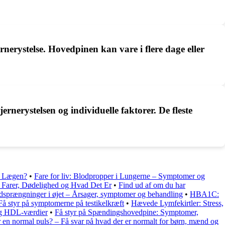
rnerystelse. Hovedpinen kan vare i flere dage eller
nerystelsen og individuelle faktorer. De fleste
l Lægen?
•
Fare for liv: Blodpropper i Lungerne – Symptomer og
 Farer, Dødelighed og Hvad Det Er
•
Find ud af om du har
odsprængninger i øjet – Årsager, symptomer og behandling
•
HBA1C:
Få styr på symptomerne på testikelkræft
•
Hævede Lymfekirtler: Stress,
og HDL-værdier
•
Få styr på Spændingshovedpine: Symptomer,
 en normal puls? – Få svar på hvad der er normalt for børn, mænd og