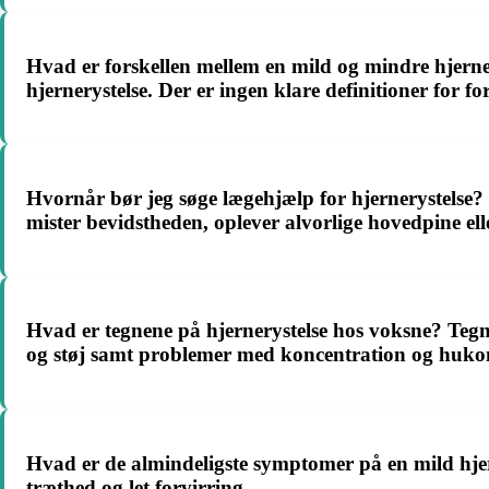
Hvad er forskellen mellem en mild og mindre hjerne
hjernerystelse. Der er ingen klare definitioner for fo
Hvornår bør jeg søge lægehjælp for hjernerystelse? 
mister bevidstheden, oplever alvorlige hovedpine e
Hvad er tegnene på hjernerystelse hos voksne? Tegne
og støj samt problemer med koncentration og huk
Hvad er de almindeligste symptomer på en mild hjer
træthed og let forvirring.