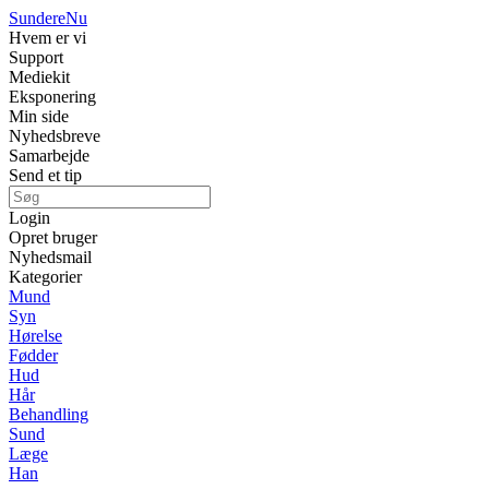
Sundere
Nu
Hvem er vi
Support
Mediekit
Eksponering
Min side
Nyhedsbreve
Samarbejde
Send et tip
Login
Opret bruger
Nyhedsmail
Kategorier
Mund
Syn
Hørelse
Fødder
Hud
Hår
Behandling
Sund
Læge
Han