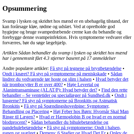
Opsummering
Svamp i lysken og skridtet hos mænd er en ubehagelig tilstand, der
kan forårsage kløe, rødme og udslæt. Ved at opretholde god
hygiejne og bruge svampedræbende creme kan du behandle og
forebygge denne svampeinfektion. Hvis symptomerne vedvarer eller
forværres, bør du søge lægehjælp.
Artiklen Sådan behandler du svamp i lysken og skridtet hos mænd
har i gennemsnit fået
4.3
stjerner baseret på
17
anmeldelser
Andre populære artikler:
Få styr på tegnene på brystbetændelse
•
Ondt i knæet? Få styr på symptomerne på meniskskade
•
Sådan
lindrer du vedvarende tør hoste og slim i halsen
•
Hvad betyder det
når trombocytter B er over 400?
•
Høje Levertal og
Alanintransaminase (ALAT/P): Hvad betyder det?
•
Find den rette
behandler – Se ventetider og speciallæger på Sundhed.dk
•
Ondt i
lungerne? Få styr på symptomerne på Bronkitis og Astmatisk
Bronkitis
•
Få styr på Spændingshovedpine: Symptomer,
Behandling og Placering
•
Høj Feber hos Børn: Hvornår Skal Man
Ringe til Lægen?
•
Hvad er Hæmoglobin B og hvad er en normal
blodprocent?
•
Sådan behandler du bihulebetændelse og
pandehulebetændelse
•
Få styr på symptomerne: Ondt i halsen,
ganen og svælget
•
Demens: 6 Stadier og Hvad Det Er
•
Oplev de