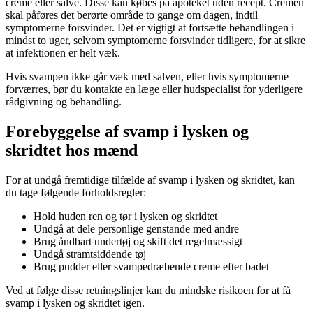
creme eller salve. Disse kan købes på apoteket uden recept. Cremen
skal påføres det berørte område to gange om dagen, indtil
symptomerne forsvinder. Det er vigtigt at fortsætte behandlingen i
mindst to uger, selvom symptomerne forsvinder tidligere, for at sikre
at infektionen er helt væk.
Hvis svampen ikke går væk med salven, eller hvis symptomerne
forværres, bør du kontakte en læge eller hudspecialist for yderligere
rådgivning og behandling.
Forebyggelse af svamp i lysken og
skridtet hos mænd
For at undgå fremtidige tilfælde af svamp i lysken og skridtet, kan
du tage følgende forholdsregler:
Hold huden ren og tør i lysken og skridtet
Undgå at dele personlige genstande med andre
Brug åndbart undertøj og skift det regelmæssigt
Undgå stramtsiddende tøj
Brug pudder eller svampedræbende creme efter badet
Ved at følge disse retningslinjer kan du mindske risikoen for at få
svamp i lysken og skridtet igen.