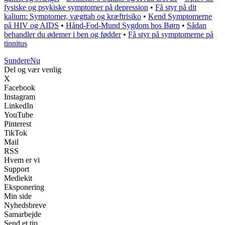
fysiske og psykiske symptomer på depression
•
Få styr på dit
kalium: Symptomer, vægttab og kræftrisiko
•
Kend Symptomerne
på HIV og AIDS
•
Hånd-Fod-Mund Sygdom hos Børn
•
Sådan
behandler du ødemer i ben og fødder
•
Få styr på symptomerne på
tinnitus
Sundere
Nu
Del og vær venlig
X
Facebook
Instagram
LinkedIn
YouTube
Pinterest
TikTok
Mail
RSS
Hvem er vi
Support
Mediekit
Eksponering
Min side
Nyhedsbreve
Samarbejde
Send et tip