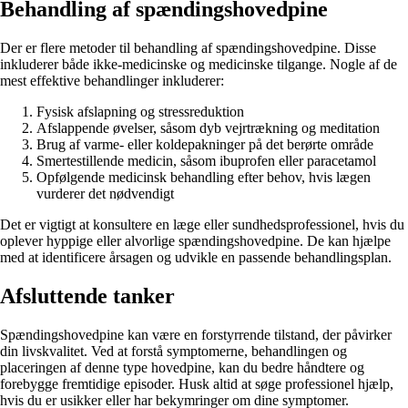
Behandling af spændingshovedpine
Der er flere metoder til behandling af spændingshovedpine. Disse
inkluderer både ikke-medicinske og medicinske tilgange. Nogle af de
mest effektive behandlinger inkluderer:
Fysisk afslapning og stressreduktion
Afslappende øvelser, såsom dyb vejrtrækning og meditation
Brug af varme- eller koldepakninger på det berørte område
Smertestillende medicin, såsom ibuprofen eller paracetamol
Opfølgende medicinsk behandling efter behov, hvis lægen
vurderer det nødvendigt
Det er vigtigt at konsultere en læge eller sundhedsprofessionel, hvis du
oplever hyppige eller alvorlige spændingshovedpine. De kan hjælpe
med at identificere årsagen og udvikle en passende behandlingsplan.
Afsluttende tanker
Spændingshovedpine kan være en forstyrrende tilstand, der påvirker
din livskvalitet. Ved at forstå symptomerne, behandlingen og
placeringen af denne type hovedpine, kan du bedre håndtere og
forebygge fremtidige episoder. Husk altid at søge professionel hjælp,
hvis du er usikker eller har bekymringer om dine symptomer.