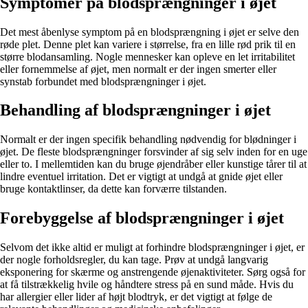
Symptomer på blodsprængninger i øjet
Det mest åbenlyse symptom på en blodsprængning i øjet er selve den
røde plet. Denne plet kan variere i størrelse, fra en lille rød prik til en
større blodansamling. Nogle mennesker kan opleve en let irritabilitet
eller fornemmelse af øjet, men normalt er der ingen smerter eller
synstab forbundet med blodsprængninger i øjet.
Behandling af blodsprængninger i øjet
Normalt er der ingen specifik behandling nødvendig for blødninger i
øjet. De fleste blodsprængninger forsvinder af sig selv inden for en uge
eller to. I mellemtiden kan du bruge øjendråber eller kunstige tårer til at
lindre eventuel irritation. Det er vigtigt at undgå at gnide øjet eller
bruge kontaktlinser, da dette kan forværre tilstanden.
Forebyggelse af blodsprængninger i øjet
Selvom det ikke altid er muligt at forhindre blodsprængninger i øjet, er
der nogle forholdsregler, du kan tage. Prøv at undgå langvarig
eksponering for skærme og anstrengende øjenaktiviteter. Sørg også for
at få tilstrækkelig hvile og håndtere stress på en sund måde. Hvis du
har allergier eller lider af højt blodtryk, er det vigtigt at følge de