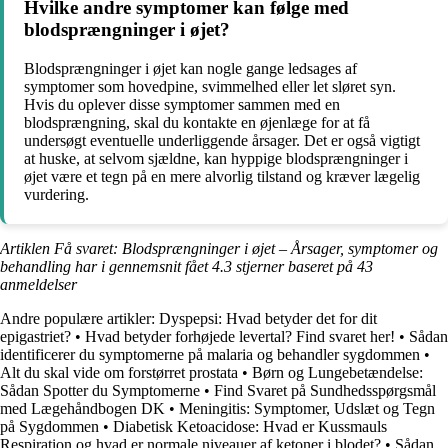
Hvilke andre symptomer kan følge med
blodsprængninger i øjet?
Blodsprængninger i øjet kan nogle gange ledsages af
symptomer som hovedpine, svimmelhed eller let sløret syn.
Hvis du oplever disse symptomer sammen med en
blodsprængning, skal du kontakte en øjenlæge for at få
undersøgt eventuelle underliggende årsager. Det er også vigtigt
at huske, at selvom sjældne, kan hyppige blodsprængninger i
øjet være et tegn på en mere alvorlig tilstand og kræver lægelig
vurdering.
Artiklen Få svaret: Blodsprængninger i øjet – Årsager, symptomer og
behandling har i gennemsnit fået
4.3
stjerner baseret på
43
anmeldelser
Andre populære artikler:
Dyspepsi: Hvad betyder det for dit
epigastriet?
•
Hvad betyder forhøjede levertal? Find svaret her!
•
Sådan
identificerer du symptomerne på malaria og behandler sygdommen
•
Alt du skal vide om forstørret prostata
•
Børn og Lungebetændelse:
Sådan Spotter du Symptomerne
•
Find Svaret på Sundhedsspørgsmål
med Lægehåndbogen DK
•
Meningitis: Symptomer, Udslæt og Tegn
på Sygdommen
•
Diabetisk Ketoacidose: Hvad er Kussmauls
Respiration og hvad er normale niveauer af ketoner i blodet?
•
Sådan