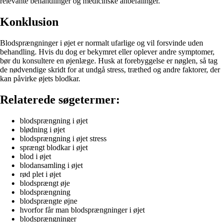
relevante behandlinger og medicinske anbefalinger.
Konklusion
Blodsprængninger i øjet er normalt ufarlige og vil forsvinde uden
behandling. Hvis du dog er bekymret eller oplever andre symptomer,
bør du konsultere en øjenlæge. Husk at forebyggelse er nøglen, så tag
de nødvendige skridt for at undgå stress, træthed og andre faktorer, der
kan påvirke øjets blodkar.
Relaterede søgetermer:
blodsprængning i øjet
blødning i øjet
blodsprængning i øjet stress
sprængt blodkar i øjet
blod i øjet
blodansamling i øjet
rød plet i øjet
blodsprængt øje
blodsprængning
blodsprængte øjne
hvorfor får man blodsprængninger i øjet
blodsprængninger