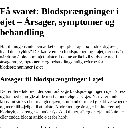
Få svaret: Blodsprængninger i
øjet – Årsager, symptomer og
behandling
Har du nogensinde bemærket en rød plet i øjet og undret dig over,
hvad det skyldes? Det kan være en blodsprængning i øjet, der opstår,
når de små blodkar i øjet brister. I denne artikel vil vi dykke ned i
årsagerne, symptomerne og behandlingsmulighederne for
blodsprængninger i øjet.
Årsager til blodsprængninger i øjet
Der er flere faktorer, der kan forårsage blodsprængninger i øjet. Stress
og træthed er nogle af de mest almindelige årsager. Når vi er under
konstant stress eller mangler søvn, kan blodkarrene i øjet blive svagere
og mere tilbøjelige til at briste. Andre mulige årsager inkluderer højt
blodtryk, anstrengelse under fysisk aktivitet, allergier, øjeninfektioner
eller endda blot at gnide øjet for hårdt.