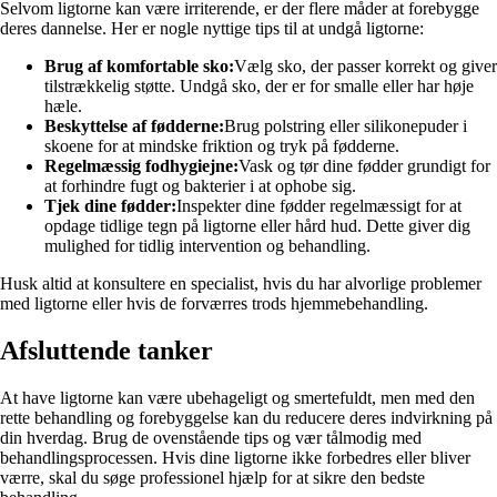
Selvom ligtorne kan være irriterende, er der flere måder at forebygge
deres dannelse. Her er nogle nyttige tips til at undgå ligtorne:
Brug af komfortable sko:
Vælg sko, der passer korrekt og giver
tilstrækkelig støtte. Undgå sko, der er for smalle eller har høje
hæle.
Beskyttelse af fødderne:
Brug polstring eller silikonepuder i
skoene for at mindske friktion og tryk på fødderne.
Regelmæssig fodhygiejne:
Vask og tør dine fødder grundigt for
at forhindre fugt og bakterier i at ophobe sig.
Tjek dine fødder:
Inspekter dine fødder regelmæssigt for at
opdage tidlige tegn på ligtorne eller hård hud. Dette giver dig
mulighed for tidlig intervention og behandling.
Husk altid at konsultere en specialist, hvis du har alvorlige problemer
med ligtorne eller hvis de forværres trods hjemmebehandling.
Afsluttende tanker
At have ligtorne kan være ubehageligt og smertefuldt, men med den
rette behandling og forebyggelse kan du reducere deres indvirkning på
din hverdag. Brug de ovenstående tips og vær tålmodig med
behandlingsprocessen. Hvis dine ligtorne ikke forbedres eller bliver
værre, skal du søge professionel hjælp for at sikre den bedste