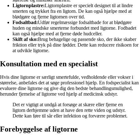
Ligtornplastre:
Ligtornplastre er specielt designet til at lindre
smerten og trykket fra en ligtorn. De kan også hjælpe med at
blødgøre og fjerne ligtornen over tid.
Fodsaltbad:
Udfør regelmæssige fodsaltbade for at blødgøre
huden og mindske smerterne forbundet med ligtorne. Fodbadet
kan også hjælpe med at fjerne døde hudceller.
Skift af sko:
Brug behagelige og passende sko, der ikke skaber
friktion eller tryk på dine fødder. Dette kan reducere risikoen for
at udvikle ligtorne.
Konsultation med en specialist
Hvis dine ligtorne er særligt smertefulde, vedholdende eller vokser i
størrelse, anbefales det at søge professionel hjælp. En fodspecialist kan
evaluere dine ligtorne og give dig den bedste behandlingsmulighed,
herunder fjernelse af ligtorne ved hjælp af medicinsk udstyr.
Det er vigtigt at undgå at forsøge at skære eller fjerne en
ligtorn derhjemme uden at have den rette viden og udstyr.
Dette kan føre til sår eller infektion og forværre problemet.
Forebyggelse af ligtorne