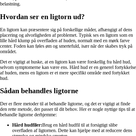
belastning.
Hvordan ser en ligtorn ud?
En ligtorn kan præsentere sig på forskellige måder, afhængigt af dens
placering og alvorligheden af problemet. Typisk ses en ligtorn som en
lille hård klump på overfladen af huden, normalt med en mørk farve
center. Foden kan føles øm og smertefuld, især når der skabes tryk på
området.
Det er vigtigt at huske, at en ligtorn kan være forskellig fra hård hud,
selvom symptomerne kan være ens. Hård hud er en generel fortykkelse
af huden, mens en ligtorn er et mere specifikt område med fortykket
hud.
Sådan behandles ligtorne
Der er flere metoder til at behandle ligtorne, og det er vigtigt at finde
den rette metode, der passer til dit behov. Her er nogle nyttige tips til at
behandle ligtorne derhjemme:
Hård hudfiler:
Brug en hård hudfil til at forsigtigt slibe
overfladen af ligtornen. Dette kan hjælpe med at reducere dens
størrelse og mindske smerten.