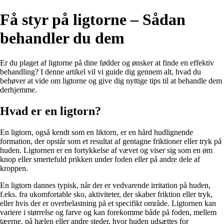
Få styr på ligtorne – Sådan
behandler du dem
Er du plaget af ligtorne på dine fødder og ønsker at finde en effektiv
behandling? I denne artikel vil vi guide dig gennem alt, hvad du
behøver at vide om ligtorne og give dig nyttige tips til at behandle dem
derhjemme.
Hvad er en ligtorn?
En ligtorn, også kendt som en liktorn, er en hård hudlignende
formation, der opstår som et resultat af gentagne friktioner eller tryk på
huden. Ligtornen er en fortykkelse af vævet og viser sig som en øm
knop eller smertefuld prikken under foden eller på andre dele af
kroppen.
En ligtorn dannes typisk, når der er vedvarende irritation på huden,
f.eks. fra ukomfortable sko, aktiviteter, der skaber friktion eller tryk,
eller hvis der er overbelastning på et specifikt område. Ligtornen kan
variere i størrelse og farve og kan forekomme både på foden, mellem
tæerne, på hælen eller andre steder, hvor huden udsættes for