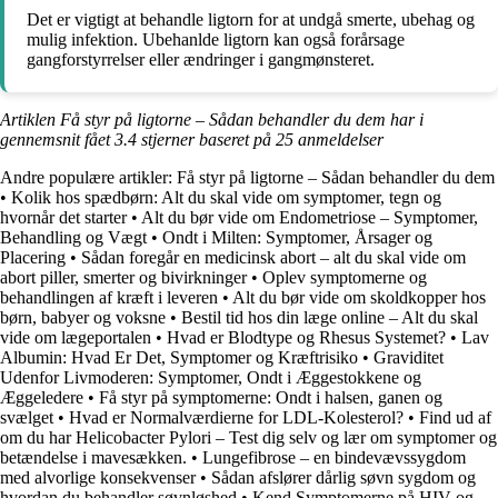
Det er vigtigt at behandle ligtorn for at undgå smerte, ubehag og
mulig infektion. Ubehanlde ligtorn kan også forårsage
gangforstyrrelser eller ændringer i gangmønsteret.
Artiklen Få styr på ligtorne – Sådan behandler du dem har i
gennemsnit fået
3.4
stjerner baseret på
25
anmeldelser
Andre populære artikler:
Få styr på ligtorne – Sådan behandler du dem
•
Kolik hos spædbørn: Alt du skal vide om symptomer, tegn og
hvornår det starter
•
Alt du bør vide om Endometriose – Symptomer,
Behandling og Vægt
•
Ondt i Milten: Symptomer, Årsager og
Placering
•
Sådan foregår en medicinsk abort – alt du skal vide om
abort piller, smerter og bivirkninger
•
Oplev symptomerne og
behandlingen af kræft i leveren
•
Alt du bør vide om skoldkopper hos
børn, babyer og voksne
•
Bestil tid hos din læge online – Alt du skal
vide om lægeportalen
•
Hvad er Blodtype og Rhesus Systemet?
•
Lav
Albumin: Hvad Er Det, Symptomer og Kræftrisiko
•
Graviditet
Udenfor Livmoderen: Symptomer, Ondt i Æggestokkene og
Æggeledere
•
Få styr på symptomerne: Ondt i halsen, ganen og
svælget
•
Hvad er Normalværdierne for LDL-Kolesterol?
•
Find ud af
om du har Helicobacter Pylori – Test dig selv og lær om symptomer og
betændelse i mavesækken.
•
Lungefibrose – en bindevævssygdom
med alvorlige konsekvenser
•
Sådan afslører dårlig søvn sygdom og
hvordan du behandler søvnløshed
•
Kend Symptomerne på HIV og