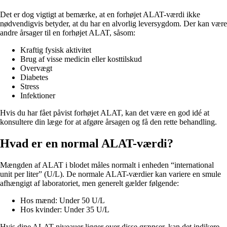
Det er dog vigtigt at bemærke, at en forhøjet ALAT-værdi ikke
nødvendigvis betyder, at du har en alvorlig leversygdom. Der kan være
andre årsager til en forhøjet ALAT, såsom:
Kraftig fysisk aktivitet
Brug af visse medicin eller kosttilskud
Overvægt
Diabetes
Stress
Infektioner
Hvis du har fået påvist forhøjet ALAT, kan det være en god idé at
konsultere din læge for at afgøre årsagen og få den rette behandling.
Hvad er en normal ALAT-værdi?
Mængden af ALAT i blodet måles normalt i enheden “international
unit per liter” (U/L). De normale ALAT-værdier kan variere en smule
afhængigt af laboratoriet, men generelt gælder følgende:
Hos mænd: Under 50 U/L
Hos kvinder: Under 35 U/L
Hvis dine ALAT-niveauer ligger over disse grænser, kan det indikere