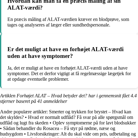
Hvordan kan man få en præcis måling af sin
ALAT-værdi?
En præcis måling af ALAT-værdien kræver en blodprøve, som
tages og analyseres af læger eller sundhedspersonale.
Er det muligt at have en forhøjet ALAT-værdi
uden at have symptomer?
Ja, det er muligt at have en forhøjet ALAT-værdi uden at have
symptomer. Det er derfor vigtigt at få regelmæssige lægetjek for
at opdage eventuelle problemer.
Artiklen Forhøjet ALAT – Hvad betyder det? har i gennemsnit fået
4.4
stjerner baseret på
41
anmeldelser
Andre populære artikler:
Smerter og trykken for brystet – Hvad kan
det skyldes?
•
Hvad er normalt udflåd? Få svar på alle spørgsmål om
udflåd og lugt fra skeden
•
Oplev symptomerne på for lavt blodsukker
•
Sådan behandler du Rosacea – Få styr på rødme, næse og
hudsygdom
•
Livsforsikringer: Alt du skal vide om pris, udbetaling og