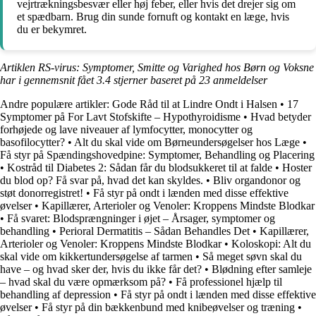
vejrtrækningsbesvær eller høj feber, eller hvis det drejer sig om
et spædbarn. Brug din sunde fornuft og kontakt en læge, hvis
du er bekymret.
Artiklen RS-virus: Symptomer, Smitte og Varighed hos Børn og Voksne
har i gennemsnit fået
3.4
stjerner baseret på
23
anmeldelser
Andre populære artikler:
Gode Råd til at Lindre Ondt i Halsen
•
17
Symptomer på For Lavt Stofskifte – Hypothyroidisme
•
Hvad betyder
forhøjede og lave niveauer af lymfocytter, monocytter og
basofilocytter?
•
Alt du skal vide om Børneundersøgelser hos Læge
•
Få styr på Spændingshovedpine: Symptomer, Behandling og Placering
•
Kostråd til Diabetes 2: Sådan får du blodsukkeret til at falde
•
Hoster
du blod op? Få svar på, hvad det kan skyldes.
•
Bliv organdonor og
støt donorregistret!
•
Få styr på ondt i lænden med disse effektive
øvelser
•
Kapillærer, Arterioler og Venoler: Kroppens Mindste Blodkar
•
Få svaret: Blodsprængninger i øjet – Årsager, symptomer og
behandling
•
Perioral Dermatitis – Sådan Behandles Det
•
Kapillærer,
Arterioler og Venoler: Kroppens Mindste Blodkar
•
Koloskopi: Alt du
skal vide om kikkertundersøgelse af tarmen
•
Så meget søvn skal du
have – og hvad sker der, hvis du ikke får det?
•
Blødning efter samleje
– hvad skal du være opmærksom på?
•
Få professionel hjælp til
behandling af depression
•
Få styr på ondt i lænden med disse effektive
øvelser
•
Få styr på din bækkenbund med knibeøvelser og træning
•