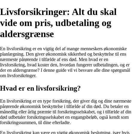
Livsforsikringer: Alt du skal
vide om pris, udbetaling og
aldersgrænse
En livsforsikring er en vigtig del af mange menneskers økonomiske
planlægning. Den giver økonomisk sikkerhed og beskyttelse til ens
nærmeste pårørende i tilfælde af ens død. Men hvad er en
livsforsikring, hvad koster den, hvordan fungerer udbetalingen, og er
der en aldersgrænse? I denne guide vil vi besvare alle dine spørgsmål
om livsforsikringer.
Hvad er en livsforsikring?
En livsforsikring er en type forsikring, der giver dig og dine nærmeste
pårørende økonomisk beskyttelse i tilfælde af din død. Du betaler en
månedlig eller årlig præmie til forsikringsselskabet, og i tilfælde af din
død udbetaler forsikringsselskabet en engangsbeløb, også kendt som
forsikringssummen, til dine efterladte.
En livsforsikring kan være en vigtig økonomisk beslutning, især hvis