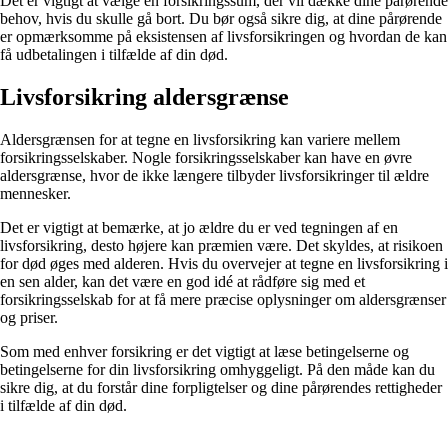
Det er vigtigt at vælge en forsikringssum, der vil dække dine pårørende
behov, hvis du skulle gå bort. Du bør også sikre dig, at dine pårørende
er opmærksomme på eksistensen af livsforsikringen og hvordan de kan
få udbetalingen i tilfælde af din død.
Livsforsikring aldersgrænse
Aldersgrænsen for at tegne en livsforsikring kan variere mellem
forsikringsselskaber. Nogle forsikringsselskaber kan have en øvre
aldersgrænse, hvor de ikke længere tilbyder livsforsikringer til ældre
mennesker.
Det er vigtigt at bemærke, at jo ældre du er ved tegningen af en
livsforsikring, desto højere kan præmien være. Det skyldes, at risikoen
for død øges med alderen. Hvis du overvejer at tegne en livsforsikring i
en sen alder, kan det være en god idé at rådføre sig med et
forsikringsselskab for at få mere præcise oplysninger om aldersgrænser
og priser.
Som med enhver forsikring er det vigtigt at læse betingelserne og
betingelserne for din livsforsikring omhyggeligt. På den måde kan du
sikre dig, at du forstår dine forpligtelser og dine pårørendes rettigheder
i tilfælde af din død.