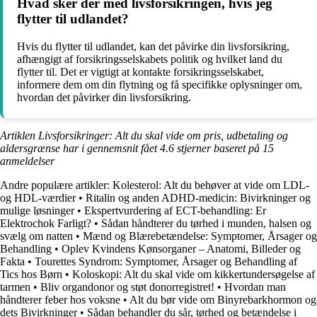
Hvad sker der med livsforsikringen, hvis jeg
flytter til udlandet?
Hvis du flytter til udlandet, kan det påvirke din livsforsikring,
afhængigt af forsikringsselskabets politik og hvilket land du
flytter til. Det er vigtigt at kontakte forsikringsselskabet,
informere dem om din flytning og få specifikke oplysninger om,
hvordan det påvirker din livsforsikring.
Artiklen Livsforsikringer: Alt du skal vide om pris, udbetaling og
aldersgrænse har i gennemsnit fået
4.6
stjerner baseret på
15
anmeldelser
Andre populære artikler:
Kolesterol: Alt du behøver at vide om LDL-
og HDL-værdier
•
Ritalin og anden ADHD-medicin: Bivirkninger og
mulige løsninger
•
Ekspertvurdering af ECT-behandling: Er
Elektrochok Farligt?
•
Sådan håndterer du tørhed i munden, halsen og
svælg om natten
•
Mænd og Blærebetændelse: Symptomer, Årsager og
Behandling
•
Oplev Kvindens Kønsorganer – Anatomi, Billeder og
Fakta
•
Tourettes Syndrom: Symptomer, Årsager og Behandling af
Tics hos Børn
•
Koloskopi: Alt du skal vide om kikkertundersøgelse af
tarmen
•
Bliv organdonor og støt donorregistret!
•
Hvordan man
håndterer feber hos voksne
•
Alt du bør vide om Binyrebarkhormon og
dets Bivirkninger
•
Sådan behandler du sår, tørhed og betændelse i