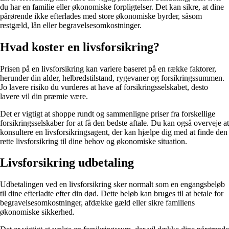
du har en familie eller økonomiske forpligtelser. Det kan sikre, at dine
pårørende ikke efterlades med store økonomiske byrder, såsom
restgæld, lån eller begravelsesomkostninger.
Hvad koster en livsforsikring?
Prisen på en livsforsikring kan variere baseret på en række faktorer,
herunder din alder, helbredstilstand, rygevaner og forsikringssummen.
Jo lavere risiko du vurderes at have af forsikringsselskabet, desto
lavere vil din præmie være.
Det er vigtigt at shoppe rundt og sammenligne priser fra forskellige
forsikringsselskaber for at få den bedste aftale. Du kan også overveje at
konsultere en livsforsikringsagent, der kan hjælpe dig med at finde den
rette livsforsikring til dine behov og økonomiske situation.
Livsforsikring udbetaling
Udbetalingen ved en livsforsikring sker normalt som en engangsbeløb
til dine efterladte efter din død. Dette beløb kan bruges til at betale for
begravelsesomkostninger, afdække gæld eller sikre familiens
økonomiske sikkerhed.