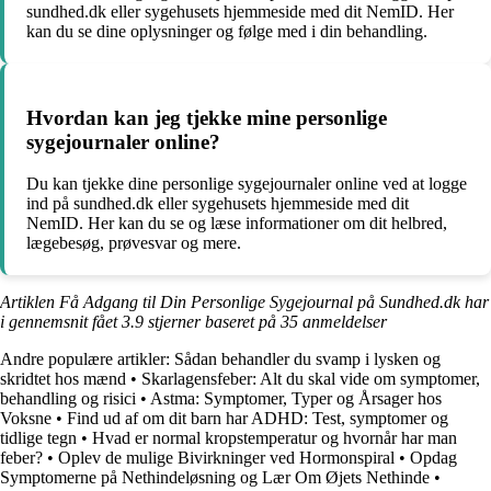
sundhed.dk eller sygehusets hjemmeside med dit NemID. Her
kan du se dine oplysninger og følge med i din behandling.
Hvordan kan jeg tjekke mine personlige
sygejournaler online?
Du kan tjekke dine personlige sygejournaler online ved at logge
ind på sundhed.dk eller sygehusets hjemmeside med dit
NemID. Her kan du se og læse informationer om dit helbred,
lægebesøg, prøvesvar og mere.
Artiklen Få Adgang til Din Personlige Sygejournal på Sundhed.dk har
i gennemsnit fået
3.9
stjerner baseret på
35
anmeldelser
Andre populære artikler:
Sådan behandler du svamp i lysken og
skridtet hos mænd
•
Skarlagensfeber: Alt du skal vide om symptomer,
behandling og risici
•
Astma: Symptomer, Typer og Årsager hos
Voksne
•
Find ud af om dit barn har ADHD: Test, symptomer og
tidlige tegn
•
Hvad er normal kropstemperatur og hvornår har man
feber?
•
Oplev de mulige Bivirkninger ved Hormonspiral
•
Opdag
Symptomerne på Nethindeløsning og Lær Om Øjets Nethinde
•