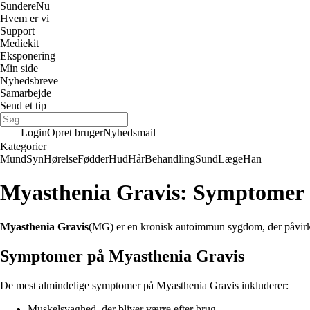
Sundere
Nu
Hvem er vi
Support
Mediekit
Eksponering
Min side
Nyhedsbreve
Samarbejde
Send et tip
Login
Opret bruger
Nyhedsmail
Kategorier
Mund
Syn
Hørelse
Fødder
Hud
Hår
Behandling
Sund
Læge
Han
Myasthenia Gravis: Symptomer 
Myasthenia Gravis
(MG) er en kronisk autoimmun sygdom, der påvirker
Symptomer på Myasthenia Gravis
De mest almindelige symptomer på Myasthenia Gravis inkluderer:
Muskelsvaghed, der bliver værre efter brug