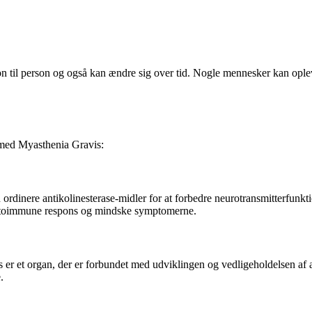
on til person og også kan ændre sig over tid. Nogle mennesker kan op
r med Myasthenia Gravis:
ordinere antikolinesterase-midler for at forbedre neurotransmitterfu
n autoimmune respons og mindske symptomerne.
er et organ, der er forbundet med udviklingen og vedligeholdelsen af 
.