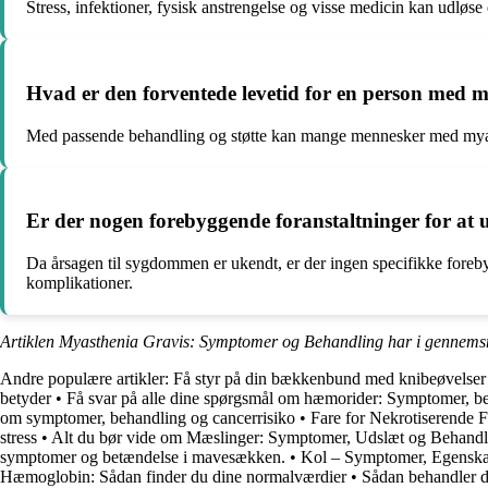
Stress, infektioner, fysisk anstrengelse og visse medicin kan udløs
Hvad er den forventede levetid for en person med m
Med passende behandling og støtte kan mange mennesker med myasth
Er der nogen forebyggende foranstaltninger for at
Da årsagen til sygdommen er ukendt, er der ingen specifikke forebyg
komplikationer.
Artiklen Myasthenia Gravis: Symptomer og Behandling har i gennemsn
Andre populære artikler:
Få styr på din bækkenbund med knibeøvelser
betyder
•
Få svar på alle dine spørgsmål om hæmorider: Symptomer, b
om symptomer, behandling og cancerrisiko
•
Fare for Nekrotiserende 
stress
•
Alt du bør vide om Mæslinger: Symptomer, Udslæt og Behandl
symptomer og betændelse i mavesækken.
•
Kol – Symptomer, Egenska
Hæmoglobin: Sådan finder du dine normalværdier
•
Sådan behandler du