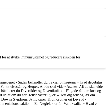
il for at styrke immunsystemet og reducere risikoen for
kinnebenet
•
Sådan behandler du tryksår og liggesår – hvad decubitus
•
Forkølelsessår og Herpes: Alt du skal vide
•
Ascites: Alt du skal vide
 håndterer du Divertikler og Divertikulitis – Få gode råd om kost og
d ud af om du har Helicobacter Pylori – Test dig selv og lær om
m Downs Syndrom: Symptomer, Kromosomer og Levetid
•
dimentationsreaktion – En Nøglefaktor for Vandkvalitet
•
Hvad er