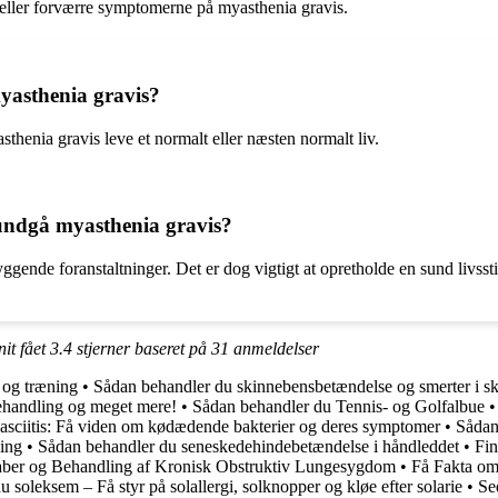
e eller forværre symptomerne på myasthenia gravis.
yasthenia gravis?
enia gravis leve et normalt eller næsten normalt liv.
 undgå myasthenia gravis?
gende foranstaltninger. Det er dog vigtigt at opretholde en sund livsst
it fået
3.4
stjerner baseret på
31
anmeldelser
 og træning
•
Sådan behandler du skinnebensbetændelse og smerter i s
ehandling og meget mere!
•
Sådan behandler du Tennis- og Golfalbue
Fasciitis: Få viden om kødædende bakterier og deres symptomer
•
Sådan
ing
•
Sådan behandler du seneskedehindebetændelse i håndleddet
•
Fin
ber og Behandling af Kronisk Obstruktiv Lungesygdom
•
Få Fakta o
 soleksem – Få styr på solallergi, solknopper og kløe efter solarie
•
Se