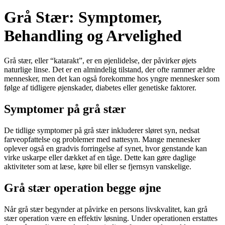
Grå Stær: Symptomer,
Behandling og Arvelighed
Grå stær, eller “katarakt”, er en øjenlidelse, der påvirker øjets
naturlige linse. Det er en almindelig tilstand, der ofte rammer ældre
mennesker, men det kan også forekomme hos yngre mennesker som
følge af tidligere øjenskader, diabetes eller genetiske faktorer.
Symptomer på grå stær
De tidlige symptomer på grå stær inkluderer sløret syn, nedsat
farveopfattelse og problemer med nattesyn. Mange mennesker
oplever også en gradvis forringelse af synet, hvor genstande kan
virke uskarpe eller dækket af en tåge. Dette kan gøre daglige
aktiviteter som at læse, køre bil eller se fjernsyn vanskelige.
Grå stær operation begge øjne
Når grå stær begynder at påvirke en persons livskvalitet, kan grå
stær operation være en effektiv løsning. Under operationen erstattes