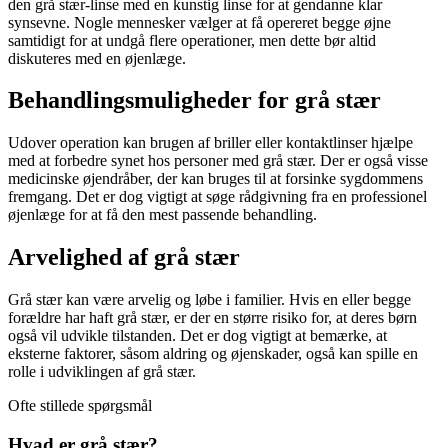
den grå stær-linse med en kunstig linse for at gendanne klar
synsevne. Nogle mennesker vælger at få opereret begge øjne
samtidigt for at undgå flere operationer, men dette bør altid
diskuteres med en øjenlæge.
Behandlingsmuligheder for grå stær
Udover operation kan brugen af briller eller kontaktlinser hjælpe
med at forbedre synet hos personer med grå stær. Der er også visse
medicinske øjendråber, der kan bruges til at forsinke sygdommens
fremgang. Det er dog vigtigt at søge rådgivning fra en professionel
øjenlæge for at få den mest passende behandling.
Arvelighed af grå stær
Grå stær kan være arvelig og løbe i familier. Hvis en eller begge
forældre har haft grå stær, er der en større risiko for, at deres børn
også vil udvikle tilstanden. Det er dog vigtigt at bemærke, at
eksterne faktorer, såsom aldring og øjenskader, også kan spille en
rolle i udviklingen af grå stær.
Ofte stillede spørgsmål
Hvad er grå stær?