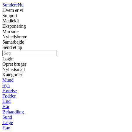
Sundere
Nu
Hvem er vi
Support
Mediekit
Eksponering
Min side
Nyhedsbreve
Samarbejde
Send et tip
Login
Opret bruger
Nyhedsmail
Kategorier
Mund
Syn
Hørelse
Fødder
Hud
Hår
Behandling
Sund
Læge
Han