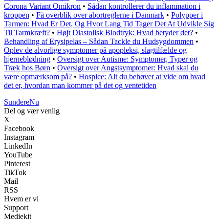
Corona Variant Omikron
•
Sådan kontrollerer du inflammation i
kroppen
•
Få overblik over abortreglerne i Danmark
•
Polypper i
Tarmen: Hvad Er Det, Og Hvor Lang Tid Tager Det At Udvikle Sig
Til Tarmkræft?
•
Højt Diastolisk Blodtryk: Hvad betyder det?
•
Behandling af Erysipelas – Sådan Tackle du Hudsygdommen
•
Oplev de alvorlige symptomer på apopleksi, slagtilfælde og
hjerneblødning
•
Oversigt over Autisme: Symptomer, Typer og
Træk hos Børn
•
Oversigt over Angstsymptomer: Hvad skal du
være opmærksom på?
•
Hospice: Alt du behøver at vide om hvad
det er, hvordan man kommer på det og ventetiden
Sundere
Nu
Del og vær venlig
X
Facebook
Instagram
LinkedIn
YouTube
Pinterest
TikTok
Mail
RSS
Hvem er vi
Support
Mediekit