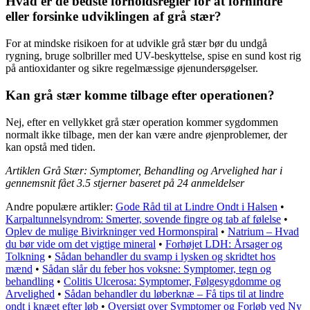
Hvad er de bedste forholdsregler for at forhindre
eller forsinke udviklingen af grå stær?
For at mindske risikoen for at udvikle grå stær bør du undgå
rygning, bruge solbriller med UV-beskyttelse, spise en sund kost rig
på antioxidanter og sikre regelmæssige øjenundersøgelser.
Kan grå stær komme tilbage efter operationen?
Nej, efter en vellykket grå stær operation kommer sygdommen
normalt ikke tilbage, men der kan være andre øjenproblemer, der
kan opstå med tiden.
Artiklen Grå Stær: Symptomer, Behandling og Arvelighed har i
gennemsnit fået
3.5
stjerner baseret på
24
anmeldelser
Andre populære artikler:
Gode Råd til at Lindre Ondt i Halsen
•
Karpaltunnelsyndrom: Smerter, sovende fingre og tab af følelse
•
Oplev de mulige Bivirkninger ved Hormonspiral
•
Natrium – Hvad
du bør vide om det vigtige mineral
•
Forhøjet LDH: Årsager og
Tolkning
•
Sådan behandler du svamp i lysken og skridtet hos
mænd
•
Sådan slår du feber hos voksne: Symptomer, tegn og
behandling
•
Colitis Ulcerosa: Symptomer, Følgesygdomme og
Arvelighed
•
Sådan behandler du løberknæ – Få tips til at lindre
ondt i knæet efter løb
•
Oversigt over Symptomer og Forløb ved Ny