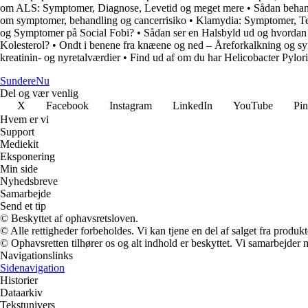
om ALS: Symptomer, Diagnose, Levetid og meget mere
•
Sådan behand
om symptomer, behandling og cancerrisiko
•
Klamydia: Symptomer, Te
og Symptomer på Social Fobi?
•
Sådan ser en Halsbyld ud og hvordan m
Kolesterol?
•
Ondt i benene fra knæene og ned – Åreforkalkning og 
kreatinin- og nyretalværdier
•
Find ud af om du har Helicobacter Pylor
Sundere
Nu
Del og vær venlig
X
Facebook
Instagram
LinkedIn
YouTube
Pin
Hvem er vi
Support
Mediekit
Eksponering
Min side
Nyhedsbreve
Samarbejde
Send et tip
© Beskyttet af ophavsretsloven.
© Alle rettigheder forbeholdes. Vi kan tjene en del af salget fra produk
© Ophavsretten tilhører os og alt indhold er beskyttet. Vi samarbejder 
Navigationslinks
Sidenavigation
Historier
Dataarkiv
Tekstunivers