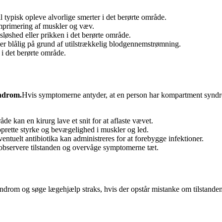
typisk opleve alvorlige smerter i det berørte område.
primering af muskler og væv.
sløshed eller prikken i det berørte område.
er blålig på grund af utilstrækkelig blodgennemstrømning.
i det berørte område.
yndrom.
Hvis symptomerne antyder, at en person har kompartment syndro
de kan en kirurg lave et snit for at aflaste vævet.
prette styrke og bevægelighed i muskler og led.
ntuelt antibiotika kan administreres for at forebygge infektioner.
 observere tilstanden og overvåge symptomerne tæt.
rom og søge lægehjælp straks, hvis der opstår mistanke om tilstanden