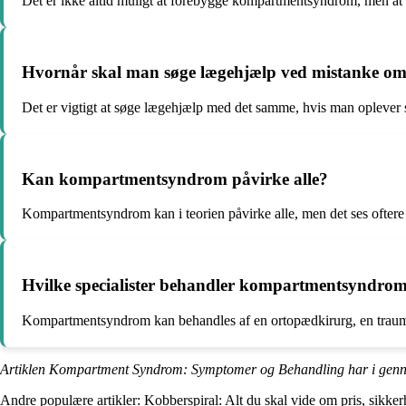
Det er ikke altid muligt at forebygge kompartmentsyndrom, men at
Hvornår skal man søge lægehjælp ved mistanke 
Det er vigtigt at søge lægehjælp med det samme, hvis man oplever 
Kan kompartmentsyndrom påvirke alle?
Kompartmentsyndrom kan i teorien påvirke alle, men det ses oftere h
Hvilke specialister behandler kompartmentsyndro
Kompartmentsyndrom kan behandles af en ortopædkirurg, en traumato
Artiklen Kompartment Syndrom: Symptomer og Behandling har i genn
Andre populære artikler:
Kobberspiral: Alt du skal vide om pris, sikke