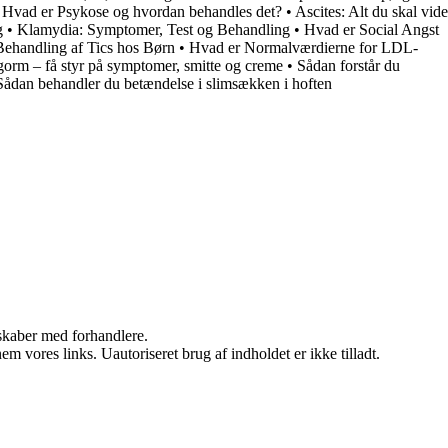
•
Hvad er Psykose og hvordan behandles det?
•
Ascites: Alt du skal vide
g
•
Klamydia: Symptomer, Test og Behandling
•
Hvad er Social Angst
ehandling af Tics hos Børn
•
Hvad er Normalværdierne for LDL-
gorm – få styr på symptomer, smitte og creme
•
Sådan forstår du
Sådan behandler du betændelse i slimsækken i hoften
rskaber med forhandlere.
 vores links. Uautoriseret brug af indholdet er ikke tilladt.