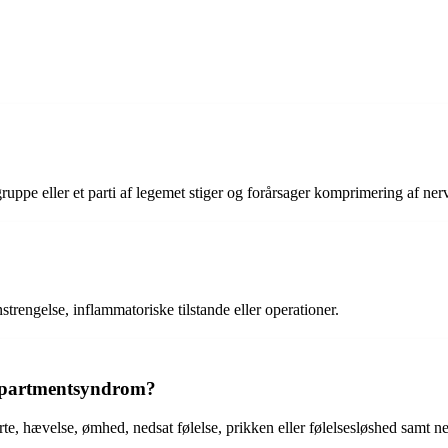
uppe eller et parti af legemet stiger og forårsager komprimering af ner
engelse, inflammatoriske tilstande eller operationer.
partmentsyndrom?
, hævelse, ømhed, nedsat følelse, prikken eller følelsesløshed samt n