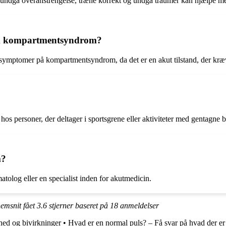
 undgå overanstrengelse, træne korrekt og undgå traumer kan hjælpe me
om kompartmentsyndrom?
symptomer på kompartmentsyndrom, da det er en akut tilstand, der kræ
os personer, der deltager i sportsgrene eller aktiviteter med gentagne 
m?
log eller en specialist inden for akutmedicin.
emsnit fået
3.6
stjerner baseret på
18
anmeldelser
rhed og bivirkninger
•
Hvad er en normal puls? – Få svar på hvad der e