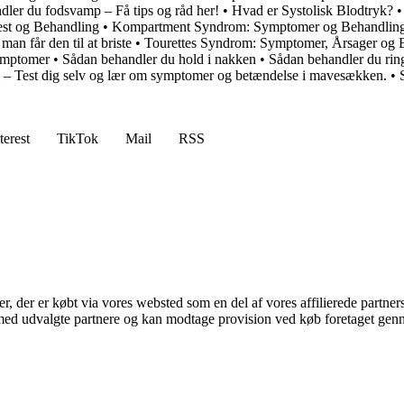
ler du fodsvamp – Få tips og råd her!
•
Hvad er Systolisk Blodtryk?
st og Behandling
•
Kompartment Syndrom: Symptomer og Behandlin
an får den til at briste
•
Tourettes Syndrom: Symptomer, Årsager og B
symptomer
•
Sådan behandler du hold i nakken
•
Sådan behandler du rin
i – Test dig selv og lær om symptomer og betændelse i mavesækken.
•
terest
TikTok
Mail
RSS
ter, der er købt via vores websted som en del af vores affilierede partne
med udvalgte partnere og kan modtage provision ved køb foretaget gennem