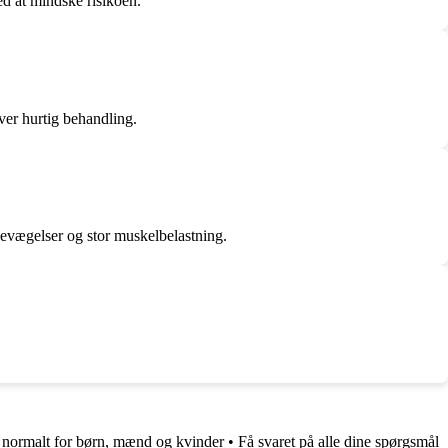
d at mindske risikoen.
ver hurtig behandling.
bevægelser og stor muskelbelastning.
r normalt for børn, mænd og kvinder
•
Få svaret på alle dine spørgsmål