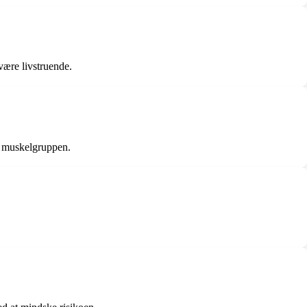
være livstruende.
i muskelgruppen.