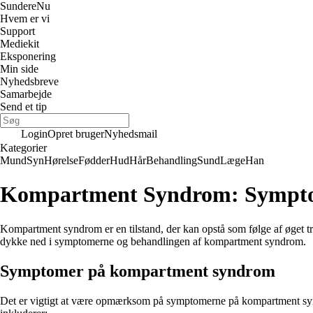
Sundere
Nu
Hvem er vi
Support
Mediekit
Eksponering
Min side
Nyhedsbreve
Samarbejde
Send et tip
Login
Opret bruger
Nyhedsmail
Kategorier
Mund
Syn
Hørelse
Fødder
Hud
Hår
Behandling
Sund
Læge
Han
Kompartment Syndrom: Sympto
Kompartment syndrom er en tilstand, der kan opstå som følge af øget t
dykke ned i symptomerne og behandlingen af ​​kompartment syndrom.
Symptomer på kompartment syndrom
Det er vigtigt at være opmærksom på symptomerne på kompartment synd