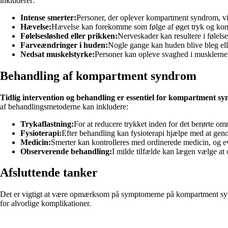
inkluderer:
Intense smerter:
Personer, der oplever kompartment syndrom, vil 
Hævelse:
Hævelse kan forekomme som følge af øget tryk og kom
Følelsesløshed eller prikken:
Nerveskader kan resultere i følelse
Farveændringer i huden:
Nogle gange kan huden blive bleg ell
Nedsat muskelstyrke:
Personer kan opleve svaghed i musklerne 
Behandling af kompartment syndrom
Tidlig intervention og behandling er essentiel for kompartment s
af behandlingsmetoderne kan inkludere:
Trykaflastning:
For at reducere trykket inden for det berørte områ
Fysioterapi:
Efter behandling kan fysioterapi hjælpe med at geno
Medicin:
Smerter kan kontrolleres med ordinerede medicin, og eve
Observerende behandling:
I milde tilfælde kan lægen vælge at
Afsluttende tanker
Det er vigtigt at være opmærksom på symptomerne på kompartment synd
for alvorlige komplikationer.