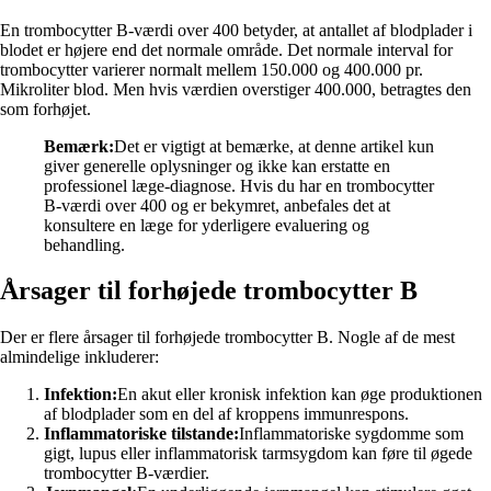
En trombocytter B-værdi over 400 betyder, at antallet af blodplader i
blodet er højere end det normale område. Det normale interval for
trombocytter varierer normalt mellem 150.000 og 400.000 pr.
Mikroliter blod. Men hvis værdien overstiger 400.000, betragtes den
som forhøjet.
Bemærk:
Det er vigtigt at bemærke, at denne artikel kun
giver generelle oplysninger og ikke kan erstatte en
professionel læge-diagnose. Hvis du har en trombocytter
B-værdi over 400 og er bekymret, anbefales det at
konsultere en læge for yderligere evaluering og
behandling.
Årsager til forhøjede trombocytter B
Der er flere årsager til forhøjede trombocytter B. Nogle af de mest
almindelige inkluderer:
Infektion:
En akut eller kronisk infektion kan øge produktionen
af ​​blodplader som en del af kroppens immunrespons.
Inflammatoriske tilstande:
Inflammatoriske sygdomme som
gigt, lupus eller inflammatorisk tarmsygdom kan føre til øgede
trombocytter B-værdier.