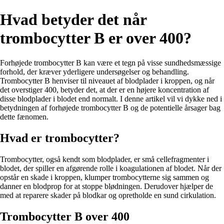
Hvad betyder det når
trombocytter B er over 400?
Forhøjede trombocytter B kan være et tegn på visse sundhedsmæssige
forhold, der kræver yderligere undersøgelser og behandling.
Trombocytter B henviser til niveauet af blodplader i kroppen, og når
det overstiger 400, betyder det, at der er en højere koncentration af
disse blodplader i blodet end normalt. I denne artikel vil vi dykke ned i
betydningen af ​​forhøjede trombocytter B og de potentielle årsager bag
dette fænomen.
Hvad er trombocytter?
Trombocytter, også kendt som blodplader, er små cellefragmenter i
blodet, der spiller en afgørende rolle i koagulationen af ​​blodet. Når der
opstår en skade i kroppen, klumper trombocytterne sig sammen og
danner en blodprop for at stoppe blødningen. Derudover hjælper de
med at reparere skader på blodkar og opretholde en sund cirkulation.
Trombocytter B over 400