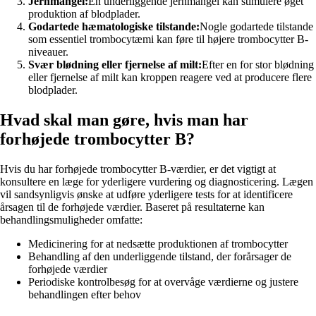
Jernmangel:
En underliggende jernmangel kan stimulere øget
produktion af blodplader.
Godartede hæmatologiske tilstande:
Nogle godartede tilstande
som essentiel trombocytæmi kan føre til højere trombocytter B-
niveauer.
Svær blødning eller fjernelse af milt:
Efter en for stor blødning
eller fjernelse af milt kan kroppen reagere ved at producere flere
blodplader.
Hvad skal man gøre, hvis man har
forhøjede trombocytter B?
Hvis du har forhøjede trombocytter B-værdier, er det vigtigt at
konsultere en læge for yderligere vurdering og diagnosticering. Lægen
vil sandsynligvis ønske at udføre yderligere tests for at identificere
årsagen til de forhøjede værdier. Baseret på resultaterne kan
behandlingsmuligheder omfatte:
Medicinering for at nedsætte produktionen af ​​trombocytter
Behandling af den underliggende tilstand, der forårsager de
forhøjede værdier
Periodiske kontrolbesøg for at overvåge værdierne og justere
behandlingen efter behov