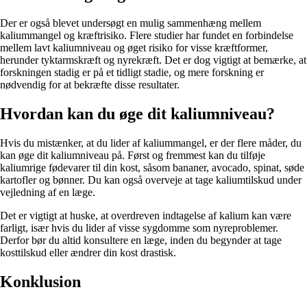
Der er også blevet undersøgt en mulig sammenhæng mellem
kaliummangel og kræftrisiko. Flere studier har fundet en forbindelse
mellem lavt kaliumniveau og øget risiko for visse kræftformer,
herunder tyktarmskræft og nyrekræft. Det er dog vigtigt at bemærke, at
forskningen stadig er på et tidligt stadie, og mere forskning er
nødvendig for at bekræfte disse resultater.
Hvordan kan du øge dit kaliumniveau?
Hvis du mistænker, at du lider af kaliummangel, er der flere måder, du
kan øge dit kaliumniveau på. Først og fremmest kan du tilføje
kaliumrige fødevarer til din kost, såsom bananer, avocado, spinat, søde
kartofler og bønner. Du kan også overveje at tage kaliumtilskud under
vejledning af en læge.
Det er vigtigt at huske, at overdreven indtagelse af kalium kan være
farligt, især hvis du lider af visse sygdomme som nyreproblemer.
Derfor bør du altid konsultere en læge, inden du begynder at tage
kosttilskud eller ændrer din kost drastisk.
Konklusion