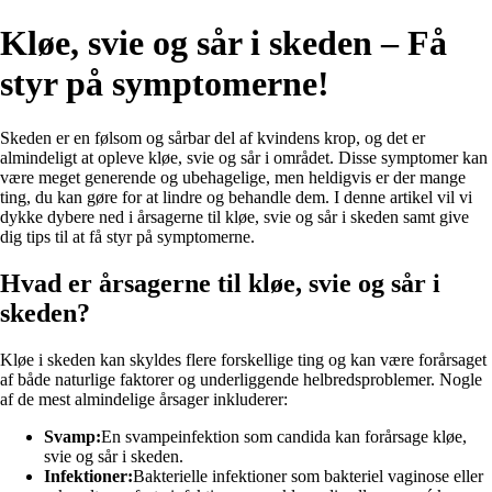
Kløe, svie og sår i skeden – Få
styr på symptomerne!
Skeden er en følsom og sårbar del af kvindens krop, og det er
almindeligt at opleve kløe, svie og sår i området. Disse symptomer kan
være meget generende og ubehagelige, men heldigvis er der mange
ting, du kan gøre for at lindre og behandle dem. I denne artikel vil vi
dykke dybere ned i årsagerne til kløe, svie og sår i skeden samt give
dig tips til at få styr på symptomerne.
Hvad er årsagerne til kløe, svie og sår i
skeden?
Kløe i skeden kan skyldes flere forskellige ting og kan være forårsaget
af både naturlige faktorer og underliggende helbredsproblemer. Nogle
af de mest almindelige årsager inkluderer:
Svamp:
En svampeinfektion som candida kan forårsage kløe,
svie og sår i skeden.
Infektioner:
Bakterielle infektioner som bakteriel vaginose eller