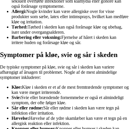
seksuelt overførte infektioner som klamydia eller gonoré kan
også forårsage symptomerne.
Allergi:
Nogle kvinder kan være allergiske over for visse
produkter som sæbe, latex eller intimsprays, hvilket kan medføre
kløe og irritation.
Tørhed:
Tørhed i skeden kan også forårsage kløe og ubehag,
især under overgangsalderen.
Barbering eller voksning:
Fjernelse af håret i skeden kan
irritere huden og forårsage kløe og sår.
Symptomer på kløe, svie og sår i skeden
De typiske symptomer på kløe, svie og sår i skeden kan variere
afhængigt af årsagen til problemet. Nogle af de mest almindelige
symptomer inkluderer:
Kløe:
Kløe i skeden er et af de mest fremtrædende symptomer og
kan være meget irriterende.
Svie:
Svie eller brændende fornemmelse er også et almindeligt
symptom, der ofte følger kløe.
Sår eller rødme:
Sår eller rødme i skeden kan være tegn på
infektion eller irritation.
Hævelse:
Hævelse af de ydre skamlæber kan være et tegn på en
allergisk reaktion eller infektion.
Knopper eller bumser:
Knopper eller bumser i skeden kan