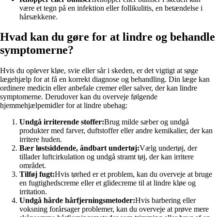
være et tegn på en infektion eller follikulitis, en betændelse i
hårsækkene.
Hvad kan du gøre for at lindre og behandle
symptomerne?
Hvis du oplever kløe, svie eller sår i skeden, er det vigtigt at søge
lægehjælp for at få en korrekt diagnose og behandling. Din læge kan
ordinere medicin eller anbefale cremer eller salver, der kan lindre
symptomerne. Derudover kan du overveje følgende
hjemmehjælpemidler for at lindre ubehag:
Undgå irriterende stoffer:
Brug milde sæber og undgå
produkter med farver, duftstoffer eller andre kemikalier, der kan
irritere huden.
Bær løstsiddende, åndbart undertøj:
Vælg undertøj, der
tillader luftcirkulation og undgå stramt tøj, der kan irritere
området.
Tilføj fugt:
Hvis tørhed er et problem, kan du overveje at bruge
en fugtighedscreme eller et glidecreme til at lindre kløe og
irritation.
Undgå hårde hårfjerningsmetoder:
Hvis barbering eller
voksning forårsager problemer, kan du overveje at prøve mere