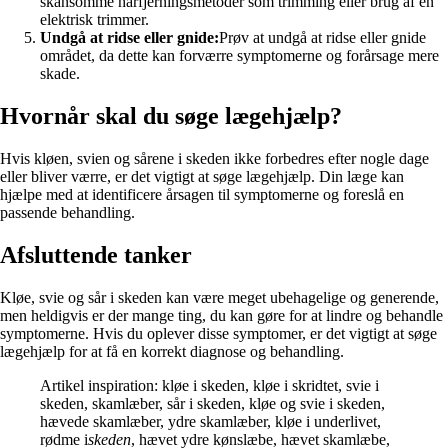
skånsomme hårfjerningsmetoder som trimming eller brug af en
elektrisk trimmer.
Undgå at ridse eller gnide:
Prøv at undgå at ridse eller gnide
området, da dette kan forværre symptomerne og forårsage mere
skade.
Hvornår skal du søge lægehjælp?
Hvis kløen, svien og sårene i skeden ikke forbedres efter nogle dage
eller bliver værre, er det vigtigt at søge lægehjælp. Din læge kan
hjælpe med at identificere årsagen til symptomerne og foreslå en
passende behandling.
Afsluttende tanker
Kløe, svie og sår i skeden kan være meget ubehagelige og generende,
men heldigvis er der mange ting, du kan gøre for at lindre og behandle
symptomerne. Hvis du oplever disse symptomer, er det vigtigt at søge
lægehjælp for at få en korrekt diagnose og behandling.
Artikel inspiration: kløe i skeden, kløe i skridtet, svie i
skeden, skamlæber, sår i skeden, kløe og svie i skeden,
hævede skamlæber, ydre skamlæber, kløe i underlivet,
rødme i
skeden
, hævet ydre kønslæbe, hævet skamlæbe,