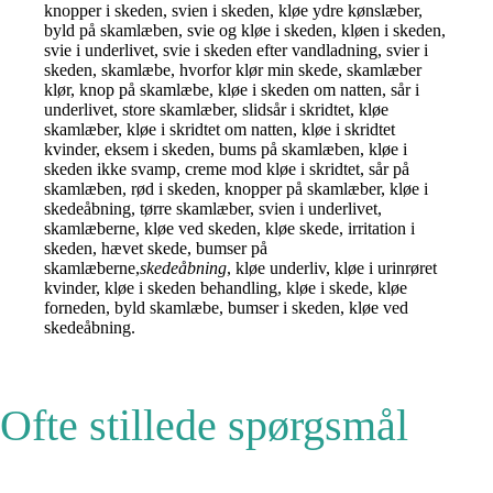
knopper i skeden, svien i skeden, kløe ydre kønslæber,
byld på skamlæben, svie og kløe i skeden, kløen i skeden,
svie i underlivet, svie i skeden efter vandladning, svier i
skeden, skamlæbe, hvorfor klør min skede, skamlæber
klør, knop på skamlæbe, kløe i skeden om natten, sår i
underlivet, store skamlæber, slidsår i skridtet, kløe
skamlæber, kløe i skridtet om natten, kløe i skridtet
kvinder, eksem i skeden, bums på skamlæben, kløe i
skeden ikke svamp, creme mod kløe i skridtet, sår på
skamlæben, rød i skeden, knopper på skamlæber, kløe i
skedeåbning, tørre skamlæber, svien i underlivet,
skamlæberne, kløe ved skeden, kløe skede, irritation i
skeden, hævet skede, bumser på
skamlæberne,
skedeåbning
, kløe underliv, kløe i urinrøret
kvinder, kløe i skeden behandling, kløe i skede, kløe
forneden, byld skamlæbe, bumser i skeden, kløe ved
skedeåbning.
Ofte stillede spørgsmål