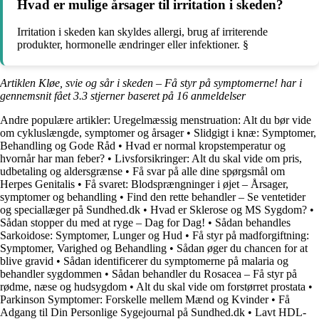
Hvad er mulige årsager til irritation i skeden?
Irritation i skeden kan skyldes allergi, brug af irriterende
produkter, hormonelle ændringer eller infektioner. §
Artiklen Kløe, svie og sår i skeden – Få styr på symptomerne! har i
gennemsnit fået
3.3
stjerner baseret på
16
anmeldelser
Andre populære artikler:
Uregelmæssig menstruation: Alt du bør vide
om cykluslængde, symptomer og årsager
•
Slidgigt i knæ: Symptomer,
Behandling og Gode Råd
•
Hvad er normal kropstemperatur og
hvornår har man feber?
•
Livsforsikringer: Alt du skal vide om pris,
udbetaling og aldersgrænse
•
Få svar på alle dine spørgsmål om
Herpes Genitalis
•
Få svaret: Blodsprængninger i øjet – Årsager,
symptomer og behandling
•
Find den rette behandler – Se ventetider
og speciallæger på Sundhed.dk
•
Hvad er Sklerose og MS Sygdom?
•
Sådan stopper du med at ryge – Dag for Dag!
•
Sådan behandles
Sarkoidose: Symptomer, Lunger og Hud
•
Få styr på madforgiftning:
Symptomer, Varighed og Behandling
•
Sådan øger du chancen for at
blive gravid
•
Sådan identificerer du symptomerne på malaria og
behandler sygdommen
•
Sådan behandler du Rosacea – Få styr på
rødme, næse og hudsygdom
•
Alt du skal vide om forstørret prostata
•
Parkinson Symptomer: Forskelle mellem Mænd og Kvinder
•
Få
Adgang til Din Personlige Sygejournal på Sundhed.dk
•
Lavt HDL-