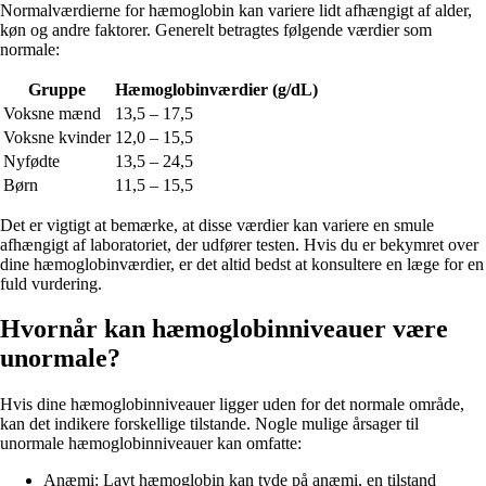
Normalværdierne for hæmoglobin kan variere lidt afhængigt af alder,
køn og andre faktorer. Generelt betragtes følgende værdier som
normale:
Gruppe
Hæmoglobinværdier (g/dL)
Voksne mænd
13,5 – 17,5
Voksne kvinder
12,0 – 15,5
Nyfødte
13,5 – 24,5
Børn
11,5 – 15,5
Det er vigtigt at bemærke, at disse værdier kan variere en smule
afhængigt af laboratoriet, der udfører testen. Hvis du er bekymret over
dine hæmoglobinværdier, er det altid bedst at konsultere en læge for en
fuld vurdering.
Hvornår kan hæmoglobinniveauer være
unormale?
Hvis dine hæmoglobinniveauer ligger uden for det normale område,
kan det indikere forskellige tilstande. Nogle mulige årsager til
unormale hæmoglobinniveauer kan omfatte:
Anæmi: Lavt hæmoglobin kan tyde på anæmi, en tilstand