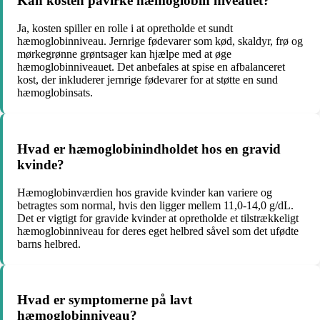
Kan kosten påvirke hæmoglobin niveauet?
Ja, kosten spiller en rolle i at opretholde et sundt
hæmoglobinniveau. Jernrige fødevarer som kød, skaldyr, frø og
mørkegrønne grøntsager kan hjælpe med at øge
hæmoglobinniveauet. Det anbefales at spise en afbalanceret
kost, der inkluderer jernrige fødevarer for at støtte en sund
hæmoglobinsats.
Hvad er hæmoglobinindholdet hos en gravid
kvinde?
Hæmoglobinværdien hos gravide kvinder kan variere og
betragtes som normal, hvis den ligger mellem 11,0-14,0 g/dL.
Det er vigtigt for gravide kvinder at opretholde et tilstrækkeligt
hæmoglobinniveau for deres eget helbred såvel som det ufødte
barns helbred.
Hvad er symptomerne på lavt
hæmoglobinniveau?