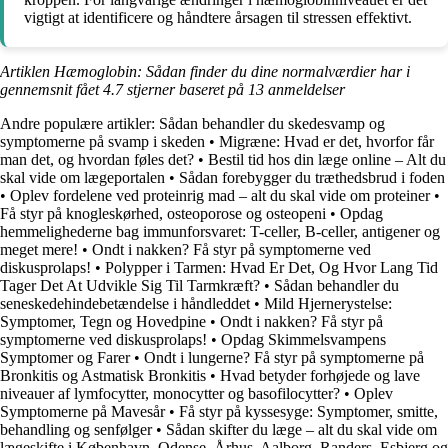
vigtigt at identificere og håndtere årsagen til stressen effektivt.
Artiklen Hæmoglobin: Sådan finder du dine normalværdier har i
gennemsnit fået
4.7
stjerner baseret på
13
anmeldelser
Andre populære artikler:
Sådan behandler du skedesvamp og
symptomerne på svamp i skeden
•
Migræne: Hvad er det, hvorfor får
man det, og hvordan føles det?
•
Bestil tid hos din læge online – Alt du
skal vide om lægeportalen
•
Sådan forebygger du træthedsbrud i foden
•
Oplev fordelene ved proteinrig mad – alt du skal vide om proteiner
•
Få styr på knogleskørhed, osteoporose og osteopeni
•
Opdag
hemmelighederne bag immunforsvaret: T-celler, B-celler, antigener og
meget mere!
•
Ondt i nakken? Få styr på symptomerne ved
diskusprolaps!
•
Polypper i Tarmen: Hvad Er Det, Og Hvor Lang Tid
Tager Det At Udvikle Sig Til Tarmkræft?
•
Sådan behandler du
seneskedehindebetændelse i håndleddet
•
Mild Hjernerystelse:
Symptomer, Tegn og Hovedpine
•
Ondt i nakken? Få styr på
symptomerne ved diskusprolaps!
•
Opdag Skimmelsvampens
Symptomer og Farer
•
Ondt i lungerne? Få styr på symptomerne på
Bronkitis og Astmatisk Bronkitis
•
Hvad betyder forhøjede og lave
niveauer af lymfocytter, monocytter og basofilocytter?
•
Oplev
Symptomerne på Mavesår
•
Få styr på kyssesyge: Symptomer, smitte,
behandling og senfølger
•
Sådan skifter du læge – alt du skal vide om
lægeskifte i København, Odense, Århus, Aalborg, Randers, Esbjerg og