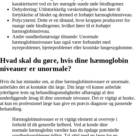
karakteriseret ved en lav mængde sunde røde blodlegemer.
Dehydrering: Utilstrækkelig væskeindtagelse kan føre til
fortykkelse af blodet og dermed et forhøjet hæmoglobinniveau.
Polycytæmi: Dette er en tilstand, hvor kroppen producerer for
mange røde blodlegemer, hvilket fører til et forhøjet
hæmoglobinniveau.
Andre sundhedsmæssige tilstande: Unormale
hæmoglobinniveauer kan også være forbundet med
nyreproblemer, hjerteproblemer eller kroniske lungesygdomme.
Hvad skal du gøre, hvis dine hæmoglobin
niveauer er unormale?
Hvis du har mistanke om, at dine hæmoglobinniveauer er unormale,
anbefales det at kontakte din læge. Din læge vil kunne anbefale
yderligere tests og behandlingsmuligheder afhængigt af den
underliggende årsag til dine unormale niveauer. Det er vigtigt at huske,
at kun en professionel læge kan give en præcis diagnose og passende
behandling.
Hæmoglobinniveauer er et vigtigt element at overveje i
forhold til dit generelle helbred. Ved at kende dine
normale hæmoglobin værdier kan du opdage potentielle
sundhedsproblemer tidligt. Tal altid med en læge for en