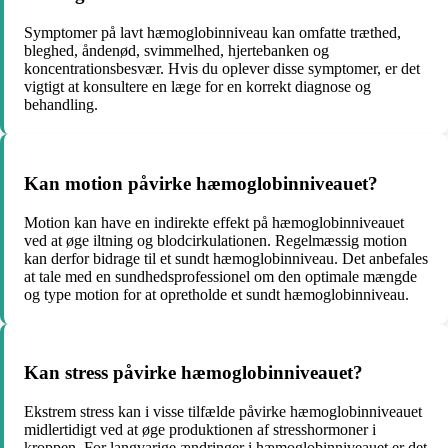
Symptomer på lavt hæmoglobinniveau kan omfatte træthed,
bleghed, åndenød, svimmelhed, hjertebanken og
koncentrationsbesvær. Hvis du oplever disse symptomer, er det
vigtigt at konsultere en læge for en korrekt diagnose og
behandling.
Kan motion påvirke hæmoglobinniveauet?
Motion kan have en indirekte effekt på hæmoglobinniveauet
ved at øge iltning og blodcirkulationen. Regelmæssig motion
kan derfor bidrage til et sundt hæmoglobinniveau. Det anbefales
at tale med en sundhedsprofessionel om den optimale mængde
og type motion for at opretholde et sundt hæmoglobinniveau.
Kan stress påvirke hæmoglobinniveauet?
Ekstrem stress kan i visse tilfælde påvirke hæmoglobinniveauet
midlertidigt ved at øge produktionen af stresshormoner i
kroppen. For langvarige ændringer i hæmoglobinniveauet er det