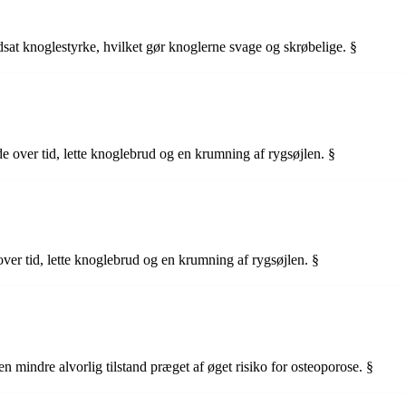
at knoglestyrke, hvilket gør knoglerne svage og skrøbelige. §
 over tid, lette knoglebrud og en krumning af rygsøjlen. §
er tid, lette knoglebrud og en krumning af rygsøjlen. §
n mindre alvorlig tilstand præget af øget risiko for osteoporose. §