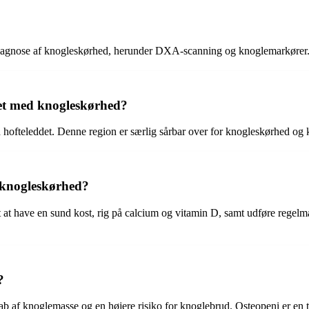
og diagnose af knogleskørhed, herunder DXA-scanning og knoglemarkører
et med knogleskørhed?
 hofteleddet. Denne region er særlig sårbar over for knogleskørhed og ka
knogleskørhed?
t at have en sund kost, rig på calcium og vitamin D, samt udføre reg
?
ab af knoglemasse og en højere risiko for knoglebrud. Osteopeni er en t