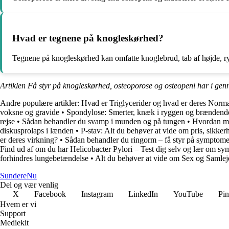
Hvad er tegnene på knogleskørhed?
Tegnene på knogleskørhed kan omfatte knoglebrud, tab af højde, r
Artiklen Få styr på knogleskørhed, osteoporose og osteopeni har i gen
Andre populære artikler:
Hvad er Triglycerider og hvad er deres Norm
voksne og gravide
•
Spondylose: Smerter, knæk i ryggen og brændende
rejse
•
Sådan behandler du svamp i munden og på tungen
•
Hvordan man
diskusprolaps i lænden
•
P-stav: Alt du behøver at vide om pris, sikker
er deres virkning?
•
Sådan behandler du ringorm – få styr på symptome
Find ud af om du har Helicobacter Pylori – Test dig selv og lær om 
forhindres lungebetændelse
•
Alt du behøver at vide om Sex og Samlej
Sundere
Nu
Del og vær venlig
X
Facebook
Instagram
LinkedIn
YouTube
Pin
Hvem er vi
Support
Mediekit