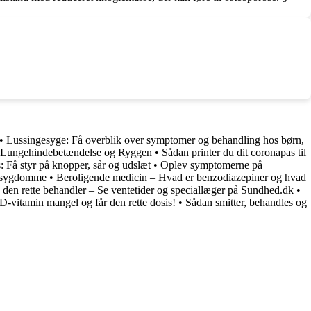
•
Lussingesyge: Få overblik over symptomer og behandling hos børn,
, Lungehindebetændelse og Ryggen
•
Sådan printer du dit coronapas til
Få styr på knopper, sår og udslæt
•
Oplev symptomerne på
gesygdomme
•
Beroligende medicin – Hvad er benzodiazepiner og hvad
 den rette behandler – Se ventetider og speciallæger på Sundhed.dk
•
D-vitamin mangel og får den rette dosis!
•
Sådan smitter, behandles og