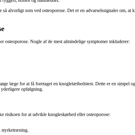
 i ryggen, hoften og håndleddet.
 så alvorligt som ved osteoporose. Det er en advarselssignaler om, at k
se
ler osteoporose. Nogle af de mest almindelige symptomer inkluderer:
øge læge for at få foretaget en knogletæthedstest. Dette er en simpel o
 yderligere opfølgning.
ke risikoen for at udvikle knogleskørhed eller osteoporose:
.
 styrketræning.