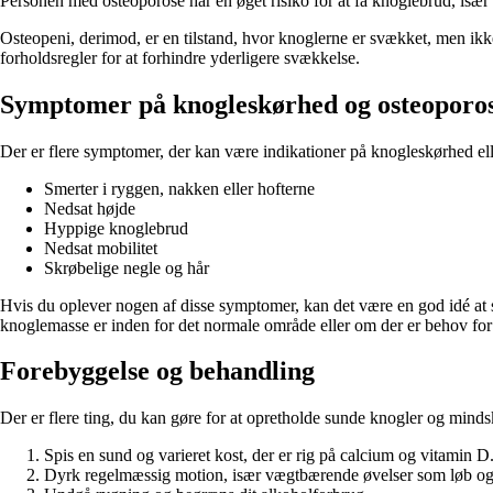
Personen med osteoporose har en øget risiko for at få knoglebrud, især
Osteopeni, derimod, er en tilstand, hvor knoglerne er svækket, men ikke
forholdsregler for at forhindre yderligere svækkelse.
Symptomer på knogleskørhed og osteoporo
Der er flere symptomer, der kan være indikationer på knogleskørhed el
Smerter i ryggen, nakken eller hofterne
Nedsat højde
Hyppige knoglebrud
Nedsat mobilitet
Skrøbelige negle og hår
Hvis du oplever nogen af disse symptomer, kan det være en god idé at s
knoglemasse er inden for det normale område eller om der er behov for
Forebyggelse og behandling
Der er flere ting, du kan gøre for at opretholde sunde knogler og minds
Spis en sund og varieret kost, der er rig på calcium og vitamin D
Dyrk regelmæssig motion, især vægtbærende øvelser som løb og