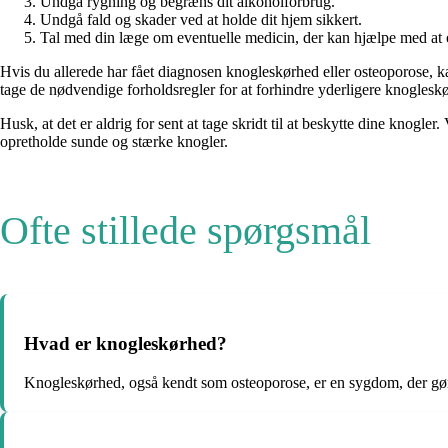
Undgå rygning og begræns dit alkoholforbrug.
Undgå fald og skader ved at holde dit hjem sikkert.
Tal med din læge om eventuelle medicin, der kan hjælpe med at o
Hvis du allerede har fået diagnosen knogleskørhed eller osteoporose, k
tage de nødvendige forholdsregler for at forhindre yderligere knogleskø
Husk, at det er aldrig for sent at tage skridt til at beskytte dine kno
opretholde sunde og stærke knogler.
Ofte stillede spørgsmål
Hvad er knogleskørhed?
Knogleskørhed, også kendt som osteoporose, er en sygdom, der gør