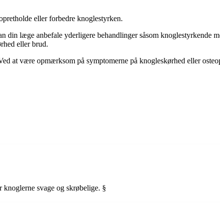
pretholde eller forbedre knoglestyrken.
an din læge anbefale yderligere behandlinger såsom knoglestyrkende medi
rhed eller brud.
gler. Ved at være opmærksom på symptomerne på knogleskørhed eller osteo
 knoglerne svage og skrøbelige. §