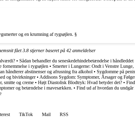
ygsmerter og en krumning af rygsøjlen. §
nemsnit fået
3.8
stjerner baseret på
42
anmeldelser
alværdi?
•
Sådan behandler du seneskedehindebetændelse i håndleddet
 fornemmelse i rygsøjlen
•
Smerter i Lungerne: Ondt i Venstre Lunge
 håndterer abstinenser og afrusning fra alkohol
•
Sygdomme på penis: 
hed og bivirkninger
•
Addisons Sygdom: Symptomer, Årsager og Føl
r, smitte og creme
•
Højt Diastolisk Blodtryk: Hvad betyder det?
•
Find
symptomer og betændelse i mavesækken.
•
Find ud af hvordan du undgår 
e
terest
TikTok
Mail
RSS