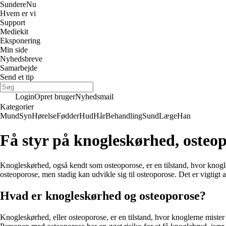
Sundere
Nu
Hvem er vi
Support
Mediekit
Eksponering
Min side
Nyhedsbreve
Samarbejde
Send et tip
Login
Opret bruger
Nyhedsmail
Kategorier
Mund
Syn
Hørelse
Fødder
Hud
Hår
Behandling
Sund
Læge
Han
Få styr på knogleskørhed, osteop
Knogleskørhed, også kendt som osteoporose, er en tilstand, hvor knogle
osteoporose, men stadig kan udvikle sig til osteoporose. Det er vigtigt 
Hvad er knogleskørhed og osteoporose?
Knogleskørhed, eller osteoporose, er en tilstand, hvor knoglerne mister 