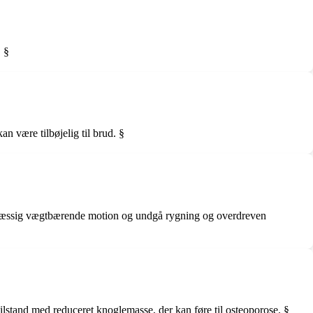
. §
n være tilbøjelig til brud. §
elmæssig vægtbærende motion og undgå rygning og overdreven
ilstand med reduceret knoglemasse, der kan føre til osteoporose. §