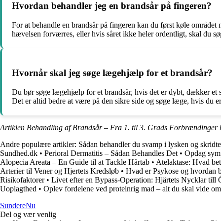
Hvordan behandler jeg en brandsår på fingeren?
For at behandle en brandsår på fingeren kan du først køle området 
hævelsen forværres, eller hvis såret ikke heler ordentligt, skal du s
Hvornår skal jeg søge lægehjælp for et brandsår?
Du bør søge lægehjælp for et brandsår, hvis det er dybt, dækker et st
Det er altid bedre at være på den sikre side og søge læge, hvis du e
Artiklen Behandling af Brandsår – Fra 1. til 3. Grads Forbrændinger 
Andre populære artikler:
Sådan behandler du svamp i lysken og skridt
Sundhed.dk
•
Perioral Dermatitis – Sådan Behandles Det
•
Opdag symp
Alopecia Areata – En Guide til at Tackle Hårtab
•
Atelaktase: Hvad bet
Arterier til Vener og Hjertets Kredsløb
•
Hvad er Psykose og hvordan b
Risikofaktorer
•
Livet efter en Bypass-Operation: Hjärtets Nycklar till
Uoplagthed
•
Oplev fordelene ved proteinrig mad – alt du skal vide om
Sundere
Nu
Del og vær venlig