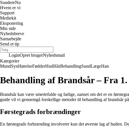
Sundere
Nu
Hvem er vi
Support
Mediekit
Eksponering
Min side
Nyhedsbreve
Samarbejde
Send et tip
Login
Opret bruger
Nyhedsmail
Kategorier
Mund
Syn
Hørelse
Fødder
Hud
Hår
Behandling
Sund
Læge
Han
Behandling af Brandsår – Fra 1.
Brandsår kan være smertefulde og farlige, uanset om det er en førstegra
guide vil vi gennemgå forskellige metoder til behandling af brandsår på 
Førstegrads forbrændinger
En førstegrads forbrænding involverer kun det øverste lag af huden. Det