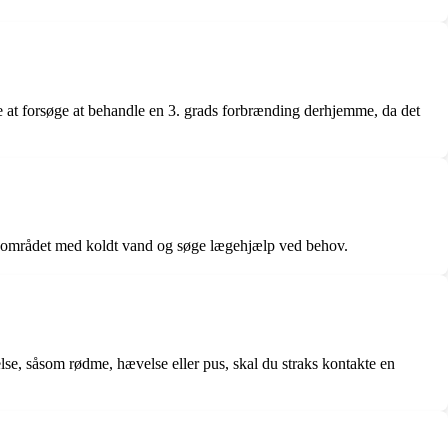
ke at forsøge at behandle en 3. grads forbrænding derhjemme, da det
øle området med koldt vand og søge lægehjælp ved behov.
else, såsom rødme, hævelse eller pus, skal du straks kontakte en