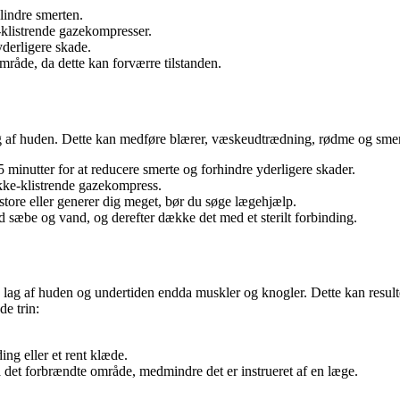
lindre smerten.
e-klistrende gazekompresser.
yderligere skade.
mråde, da dette kan forværre tilstanden.
 af huden. Dette kan medføre blærer, væskeudtrædning, rødme og smerte.
 minutter for at reducere smerte og forhindre yderligere skader.
 ikke-klistrende gazekompress.
store eller generer dig meget, bør du søge lægehjælp.
d sæbe og vand, og derefter dække det med et sterilt forbinding.
e lag af huden og undertiden endda muskler og knogler. Dette kan resulte
de trin:
ng eller et rent klæde.
 det forbrændte område, medmindre det er instrueret af en læge.