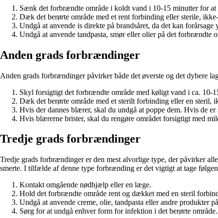
Sænk det forbrændte område i koldt vand i 10-15 minutter for at 
Dæk det berørte område med et rent forbinding eller sterile, ikk
Undgå at anvende is direkte på brandsåret, da det kan forårsage 
Undgå at anvende tandpasta, smør eller olier på det forbrændte o
Anden grads forbrændinger
Anden grads forbrændinger påvirker både det øverste og det dybere lag
Skyl forsigtigt det forbrændte område med køligt vand i ca. 10-15
Dæk det berørte område med et sterilt forbinding eller en steril,
Hvis der dannes blærer, skal du undgå at poppe dem. Hvis de er 
Hvis blærerne brister, skal du rengøre området forsigtigt med mil
Tredje grads forbrændinger
Tredje grads forbrændinger er den mest alvorlige type, der påvirker all
smerte. I tilfælde af denne type forbrænding er det vigtigt at tage følgen
Kontakt omgående nødhjælp eller en læge.
Hold det forbrændte område rent og dækket med en steril forbindi
Undgå at anvende creme, olie, tandpasta eller andre produkter på
Sørg for at undgå enhver form for infektion i det berørte område.