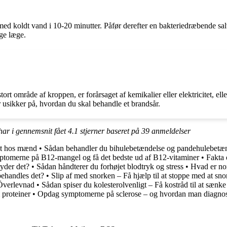
med koldt vand i 10-20 minutter. Påfør derefter en bakteriedræbende sal
øge læge.
ort område af kroppen, er forårsaget af kemikalier eller elektricitet, el
r usikker på, hvordan du skal behandle et brandsår.
har i gennemsnit fået
4.1
stjerner baseret på
39
anmeldelser
et hos mænd
•
Sådan behandler du bihulebetændelse og pandehulebetæ
tomerne på B12-mangel og få det bedste ud af B12-vitaminer
•
Fakta
yder det?
•
Sådan håndterer du forhøjet blodtryk og stress
•
Hvad er no
ehandles det?
•
Slip af med snorken – Få hjælp til at stoppe med at sno
 Överlevnad
•
Sådan spiser du kolesterolvenligt – Få kostråd til at sænke
 proteiner
•
Opdag symptomerne på sclerose – og hvordan man diagnos