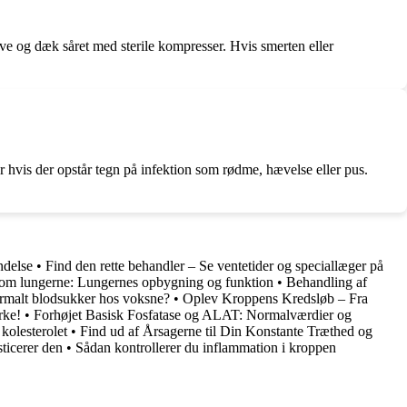
ve og dæk såret med sterile kompresser. Hvis smerten eller
ler hvis der opstår tegn på infektion som rødme, hævelse eller pus.
ndelse
•
Find den rette behandler – Se ventetider og speciallæger på
 om lungerne: Lungernes opbygning og funktion
•
Behandling af
rmalt blodsukker hos voksne?
•
Oplev Kroppens Kredsløb – Fra
rke!
•
Forhøjet Basisk Fosfatase og ALAT: Normalværdier og
 kolesterolet
•
Find ud af Årsagerne til Din Konstante Træthed og
ticerer den
•
Sådan kontrollerer du inflammation i kroppen