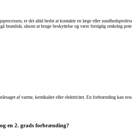
ocessen, er det altid bedst at kontakte en læge eller sundhedsprofession
å brandsår, såsom at bruge beskyttelse og være forsigtig omkring potent
årsaget af varme, kemikalier eller elektricitet. En forbrænding kan resu
 og en 2. grads forbrænding?