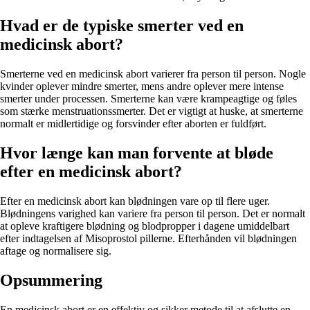
Hvad er de typiske smerter ved en
medicinsk abort?
Smerterne ved en medicinsk abort varierer fra person til person. Nogle
kvinder oplever mindre smerter, mens andre oplever mere intense
smerter under processen. Smerterne kan være krampeagtige og føles
som stærke menstruationssmerter. Det er vigtigt at huske, at smerterne
normalt er midlertidige og forsvinder efter aborten er fuldført.
Hvor længe kan man forvente at bløde
efter en medicinsk abort?
Efter en medicinsk abort kan blødningen vare op til flere uger.
Blødningens varighed kan variere fra person til person. Det er normalt
at opleve kraftigere blødning og blodpropper i dagene umiddelbart
efter indtagelsen af Misoprostol pillerne. Efterhånden vil blødningen
aftage og normalisere sig.
Opsummering
En medicinsk abort er en effektiv og sikker metode til at afslutte en