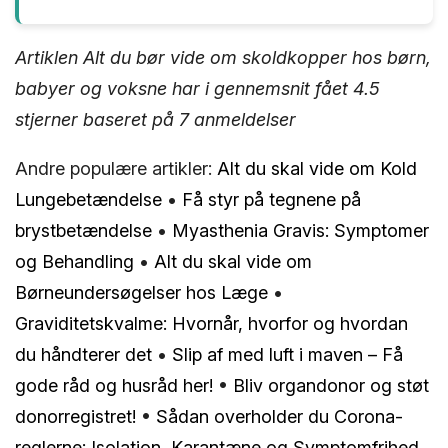
Artiklen Alt du bør vide om skoldkopper hos børn,
babyer og voksne har i gennemsnit fået
4.5
stjerner baseret på
7
anmeldelser
Andre populære artikler:
Alt du skal vide om Kold
Lungebetændelse
•
Få styr på tegnene på
brystbetændelse
•
Myasthenia Gravis: Symptomer
og Behandling
•
Alt du skal vide om
Børneundersøgelser hos Læge
•
Graviditetskvalme: Hvornår, hvorfor og hvordan
du håndterer det
•
Slip af med luft i maven – Få
gode råd og husråd her!
•
Bliv organdonor og støt
donorregistret!
•
Sådan overholder du Corona-
reglerne: Isolation, Karantæne og Symptomfrihed