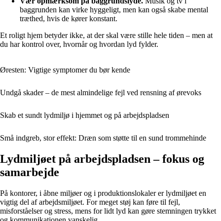
Vær opmærksom på baggrundslyde.
Musik og tv i
baggrunden kan virke hyggeligt, men kan også skabe mental
træthed, hvis de kører konstant.
Et roligt hjem betyder ikke, at der skal være stille hele tiden – men at
du har kontrol over, hvornår og hvordan lyd fylder.
Øresten: Vigtige symptomer du bør kende
Undgå skader – de mest almindelige fejl ved rensning af ørevoks
Skab et sundt lydmiljø i hjemmet og på arbejdspladsen
Små indgreb, stor effekt: Dræn som støtte til en sund trommehinde
Lydmiljøet på arbejdspladsen – fokus og
samarbejde
På kontorer, i åbne miljøer og i produktionslokaler er lydmiljøet en
vigtig del af arbejdsmiljøet. For meget støj kan føre til fejl,
misforståelser og stress, mens for lidt lyd kan gøre stemningen trykket
og kommunikationen vanskelig.