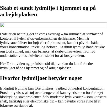
Skab et sundt lydmiljø i hjemmet og på
arbejdspladsen
Lyde er en naturlig del af vores hverdag – fra summen af samtaler på
kontoret til lyden af opvaskemaskinen derhjemme. Men når
lydniveauet bliver for højt eller for konstant, kan det påvirke både
vores koncentration, trivsel og helbred. Et sundt lydmiljø handler ikke
om total stilhed, men om balance: at skabe omgivelser, hvor lyd
understøtter vores aktiviteter i stedet for at forstyrre dem.
Her får du viden og praktiske råd til, hvordan du kan forbedre
lydmiljøet både i hjemmet og på arbejdspladsen.
Hvorfor lydmiljøet betyder noget
Et dårligt lydmiljø kan føre til stress, træthed og nedsat koncentration.
Forskning viser, at støj over længere tid kan øge risikoen for forhøjet
blodtryk og søvnproblemer. Selv moderate lydniveauer – som konstant
snak, trafikstøj eller elektroniske bip – kan påvirke vores evne til at
fokusere og slappe af.