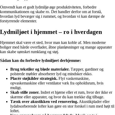
Omvendt kan et godt lydmiljø øge produktiviteten, forbedre
kommunikationen og skabe ro. Det handler derfor om at forstå,
hvordan lyd bevæger sig i rummet, og hvordan vi kan dæmpe de
forstyrrende elementer.
Lydmiljøet i hjemmet – ro i hverdagen
Hjemmet skal være et sted, hvor man kan koble af. Men moderne
boliger med hårde overflader, åbne planløsninger og mange apparater
kan skabe uønsket rumklang og støj.
Sådan kan du forbedre lydmiljøet derhjemme:
Brug tekstiler og bløde materialer.
Tæpper, gardiner og
polstrede møbler absorberer lyd og mindsker ekko.
Placér støjkilder strategisk.
Flyt vaskemaskine,
opvaskemaskine eller ventilator væk fra opholdsrum, hvis
muligt.
Skab stille zoner.
Indret et hjørne eller et rum, hvor der ikke er
skærme eller apparater, og hvor du kan trække dig tilbage.
Tænk over akustikken ved renovering.
Akustikplader eller
lydabsorberende lofter kan gøre en stor forskel i rum med højt til
loftet.