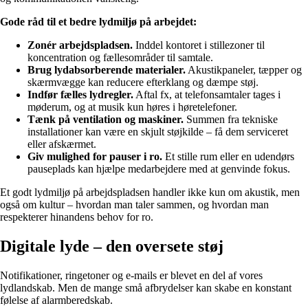
Gode råd til et bedre lydmiljø på arbejdet:
Zonér arbejdspladsen.
Inddel kontoret i stillezoner til
koncentration og fællesområder til samtale.
Brug lydabsorberende materialer.
Akustikpaneler, tæpper og
skærmvægge kan reducere efterklang og dæmpe støj.
Indfør fælles lydregler.
Aftal fx, at telefonsamtaler tages i
møderum, og at musik kun høres i høretelefoner.
Tænk på ventilation og maskiner.
Summen fra tekniske
installationer kan være en skjult støjkilde – få dem serviceret
eller afskærmet.
Giv mulighed for pauser i ro.
Et stille rum eller en udendørs
pauseplads kan hjælpe medarbejdere med at genvinde fokus.
Et godt lydmiljø på arbejdspladsen handler ikke kun om akustik, men
også om kultur – hvordan man taler sammen, og hvordan man
respekterer hinandens behov for ro.
Digitale lyde – den oversete støj
Notifikationer, ringetoner og e-mails er blevet en del af vores
lydlandskab. Men de mange små afbrydelser kan skabe en konstant
følelse af alarmberedskab.