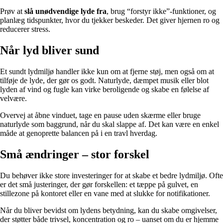
Prøv at
slå unødvendige lyde fra
, brug “forstyr ikke”-funktioner, og
planlæg tidspunkter, hvor du tjekker beskeder. Det giver hjernen ro og
reducerer stress.
Når lyd bliver sund
Et sundt lydmiljø handler ikke kun om at fjerne støj, men også om at
tilføje de lyde, der gør os godt. Naturlyde, dæmpet musik eller blot
lyden af vind og fugle kan virke beroligende og skabe en følelse af
velvære.
Overvej at åbne vinduet, tage en pause uden skærme eller bruge
naturlyde som baggrund, når du skal slappe af. Det kan være en enkel
måde at genoprette balancen på i en travl hverdag.
Små ændringer – stor forskel
Du behøver ikke store investeringer for at skabe et bedre lydmiljø. Ofte
er det små justeringer, der gør forskellen: et tæppe på gulvet, en
stillezone på kontoret eller en vane med at slukke for notifikationer.
Når du bliver bevidst om lydens betydning, kan du skabe omgivelser,
der støtter både trivsel, koncentration og ro – uanset om du er hjemme