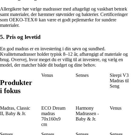
Allergikere bør vælge madrasser med aftageligt og vaskbart betræk
samt materialer, der hæmmer støvmider og bakterier. Certificeringer
som OEKO-TEX® kan være et godt pejlemærke for sundere
materialer.
5. Pris og levetid
En god madras er en investering i din søvn og sundhed.
Kvalitetsmadrasser holder typisk 8–12 år, afhængigt af materiale og
brug. Overvej, hvor meget du er villig til at investere, og vælg en
model, der matcher både dit budget og dine behov.
Venus
Senses
Sleepi V3
Madras til
Produkter
Seng
i fokus
Madras, Classic
ECO Dream
Harmony
Venus
II, Baby & Jr.
madras
Madrassen -
70x160x9
Baby & Jr.
cm
Senses
Senses
Senses
Senses