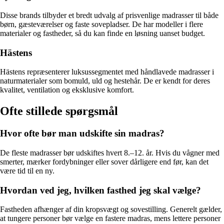
Disse brands tilbyder et bredt udvalg af prisvenlige madrasser til både
børn, gæsteværelser og faste sovepladser. De har modeller i flere
materialer og fastheder, så du kan finde en løsning uanset budget.
Hästens
Hästens repræsenterer luksussegmentet med håndlavede madrasser i
naturmaterialer som bomuld, uld og hestehår. De er kendt for deres
kvalitet, ventilation og eksklusive komfort.
Ofte stillede spørgsmål
Hvor ofte bør man udskifte sin madras?
De fleste madrasser bør udskiftes hvert 8.–12. år. Hvis du vågner med
smerter, mærker fordybninger eller sover dårligere end før, kan det
være tid til en ny.
Hvordan ved jeg, hvilken fasthed jeg skal vælge?
Fastheden afhænger af din kropsvægt og sovestilling. Generelt gælder,
at tungere personer bør vælge en fastere madras, mens lettere personer