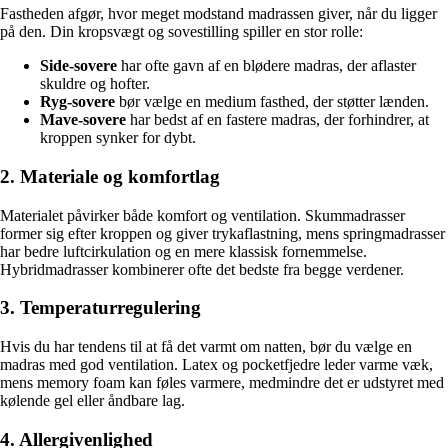
Fastheden afgør, hvor meget modstand madrassen giver, når du ligger
på den. Din kropsvægt og sovestilling spiller en stor rolle:
Side-sovere
har ofte gavn af en blødere madras, der aflaster
skuldre og hofter.
Ryg-sovere
bør vælge en medium fasthed, der støtter lænden.
Mave-sovere
har bedst af en fastere madras, der forhindrer, at
kroppen synker for dybt.
2. Materiale og komfortlag
Materialet påvirker både komfort og ventilation. Skummadrasser
former sig efter kroppen og giver trykaflastning, mens springmadrasser
har bedre luftcirkulation og en mere klassisk fornemmelse.
Hybridmadrasser kombinerer ofte det bedste fra begge verdener.
3. Temperaturregulering
Hvis du har tendens til at få det varmt om natten, bør du vælge en
madras med god ventilation. Latex og pocketfjedre leder varme væk,
mens memory foam kan føles varmere, medmindre det er udstyret med
kølende gel eller åndbare lag.
4. Allergivenlighed