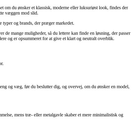
t om du ønsker et klassisk, moderne eller luksuriøst look, findes der
ytte væggen mod slid.
ige typer og brands, der præger markedet.
over de mange muligheder, så du lettere kan finde en løsning, der passer
ere og er opsummeret for at give et klart og neutralt overblik.
r.
seng og væg, før du beslutter dig, og overvej, om du ønsker en model,
mmelse, mens træ- eller metalgavle skaber et mere minimalistisk og