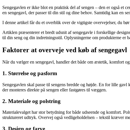
Sengegavlen er ikke blot en praktisk del af sengen – den er også et ce
en sengegavl, der passer til din stil og dine behov. Samtidig kan en s
I denne artikel får du et overblik over de vigtigste overvejelser, du b
Artiklen præsenterer et bredt udsnit af sengegavle i forskellige design
til din seng og din indretningsstil. Oplysningerne om produkterne er ba
Faktorer at overveje ved køb af sengegavl
Når du vælger en sengegavl, handler det både om æstetik, komfort og fu
1. Størrelse og pasform
Sengegavlen skal passe til sengens bredde og højde. En for lille gavl
der monteres direkte på sengen eller fastgøres til væggen.
2. Materiale og polstring
Materialevalget har stor betydning for både udseende og komfort. Pols
struktureret udtryk. Overvej også vedligeholdelsen – tekstil kræver m
3. Design og farve