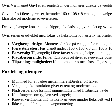
Ovia Væghængt Gavl er en sengegavl, der monteres direkte på væggen 
Gavlen fås i flere størrelser, herunder 160 x 108 x 8 cm, og kan vælges
klassiske og moderne soveværelser.
Den væghængte konstruktion frigør gulvplads og giver et let og svæv
Ovia-serien er udviklet med fokus på fleksibilitet og æstetik, så bruge
Væghængt design:
Monteres direkte på væggen for et let og 
Flere størrelser:
Fås blandt andet i 160 x 108 x 8 cm, 180 x 1
Farvevalg:
Tilgængelig i flere farver som blå, beige, antracit, gr
Pladsbesparende:
Frigør gulvplads og giver et svævende udse
Tilpasningsmuligheder:
Kan kombineres med forskellige senge
Fordele og ulemper
Mulighed for at vælge mellem flere størrelser og farver
Væghængt konstruktion giver et rent og moderne look
Pladsbesparende løsning sammenlignet med fritstående gavle
Kan fungere som ryglæn ved sengeleje
Kræver vægmontering, hvilket kan være mindre fleksibelt ved f
Ikke egnet til brug uden vægmontering