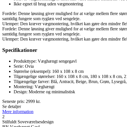
Ikke egnet til brug uden vægmontering
Fordele: Denne løsning giver mulighed for at vælge mellem flere større
samtidig fungere som ryglæn ved sengeleje.
Ulemper: Den kræver vægmontering, hvilket kan gøre den mindre fleks
Fordele: Denne løsning giver mulighed for at vælge mellem flere større
samtidig fungere som ryglæn ved sengeleje.
Ulemper: Den kræver vægmontering, hvilket kan gøre den mindre fleks
Specifikationer
Produkttype: Væghængt sengegavl
Serie: Ovia
Størrelse (eksempel): 160 x 108 x 8 cm
Tilgængelige størrelser: 160 x 108 x 8 cm, 180 x 108 x 8 cm, 
Tilgængelige farver: Blå, Antracit, Beige, Brun, Grøn, Lysegrå, 
Montering: Væghængt
Design: Moderne og minimalistisk
Seneste pris:
2999
kr.
Se detaljer
Mere information
2
Stilfuldt Soveværelsesdesign
BN Væghængt Gavl