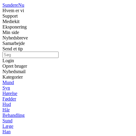
Sundere
Nu
Hvem er vi
Support
Mediekit
Eksponering
Min side
Nyhedsbreve
Samarbejde
Send et tip
Login
Opret bruger
Nyhedsmail
Kategorier
Mund
Syn
Hørelse
Fødder
Hud
Hår
Behandling
Sund
Læge
Han