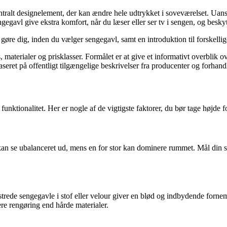
ntralt designelement, der kan ændre hele udtrykket i soveværelset. Uanse
engegavl give ekstra komfort, når du læser eller ser tv i sengen, og besk
ør gøre dig, inden du vælger sengegavl, samt en introduktion til forskell
s, materialer og prisklasser. Formålet er at give et informativt overblik 
seret på offentligt tilgængelige beskrivelser fra producenter og forhandl
nktionalitet. Her er nogle af de vigtigste faktorer, du bør tage højde fo
 kan se ubalanceret ud, mens en for stor kan dominere rummet. Mål din 
trede sengegavle i stof eller velour giver en blød og indbydende forne
ere rengøring end hårde materialer.