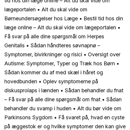
tid hos din læge online – Alt du skal vide om
lægeportalen
•
Alt du skal vide om
Børneundersøgelser hos Læge
•
Bestil tid hos din
læge online – Alt du skal vide om lægeportalen
•
Få svar på alle dine spørgsmål om Herpes
Genitalis
•
Sådan håndteres søvnapnø –
Symptomer, bivirkninger og risici
•
Oversigt over
Autisme: Symptomer, Typer og Træk hos Børn
•
Sådan kommer du af med skæl i håret og
hovedbunden
•
Oplev symptomerne på
diskusprolaps i lænden
•
Sådan behandler du fnat
– Få svar på alle dine spørgsmål om fnat
•
Sådan
behandler du svamp i huden
•
Alt du bør vide om
Parkinsons Sygdom
•
Få svaret på, hvad en cyste
på æggestok er og hvilke symptomer den kan give