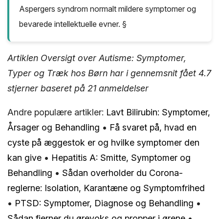
Aspergers syndrom normalt mildere symptomer og
bevarede intellektuelle evner. §
Artiklen Oversigt over Autisme: Symptomer,
Typer og Træk hos Børn har i gennemsnit fået
4.7
stjerner baseret på
21
anmeldelser
Andre populære artikler:
Lavt Bilirubin: Symptomer,
Årsager og Behandling
•
Få svaret på, hvad en
cyste på æggestok er og hvilke symptomer den
kan give
•
Hepatitis A: Smitte, Symptomer og
Behandling
•
Sådan overholder du Corona-
reglerne: Isolation, Karantæne og Symptomfrihed
•
PTSD: Symptomer, Diagnose og Behandling
•
Sådan fjerner du ørevoks og propper i ørene
•