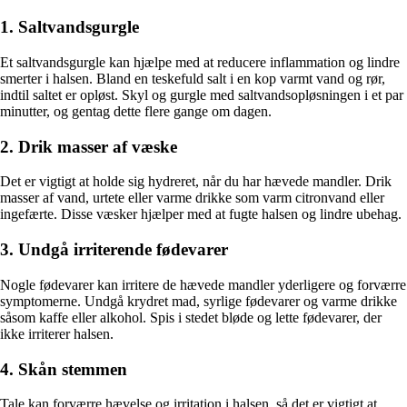
1. Saltvandsgurgle
Et saltvandsgurgle kan hjælpe med at reducere inflammation og lindre
smerter i halsen. Bland en teskefuld salt i en kop varmt vand og rør,
indtil saltet er opløst. Skyl og gurgle med saltvandsopløsningen i et par
minutter, og gentag dette flere gange om dagen.
2. Drik masser af væske
Det er vigtigt at holde sig hydreret, når du har hævede mandler. Drik
masser af vand, urtete eller varme drikke som varm citronvand eller
ingefærte. Disse væsker hjælper med at fugte halsen og lindre ubehag.
3. Undgå irriterende fødevarer
Nogle fødevarer kan irritere de hævede mandler yderligere og forværre
symptomerne. Undgå krydret mad, syrlige fødevarer og varme drikke
såsom kaffe eller alkohol. Spis i stedet bløde og lette fødevarer, der
ikke irriterer halsen.
4. Skån stemmen
Tale kan forværre hævelse og irritation i halsen, så det er vigtigt at