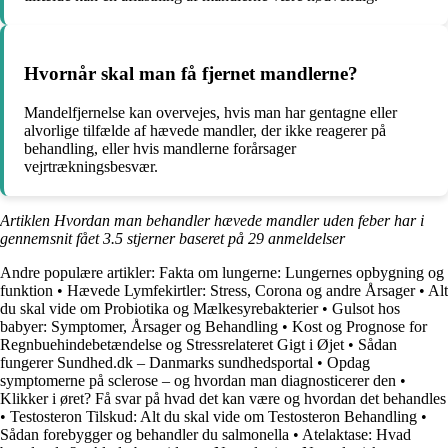
Hvornår skal man få fjernet mandlerne?
Mandelfjernelse kan overvejes, hvis man har gentagne eller
alvorlige tilfælde af hævede mandler, der ikke reagerer på
behandling, eller hvis mandlerne forårsager
vejrtrækningsbesvær.
Artiklen Hvordan man behandler hævede mandler uden feber har i
gennemsnit fået
3.5
stjerner baseret på
29
anmeldelser
Andre populære artikler:
Fakta om lungerne: Lungernes opbygning og
funktion
•
Hævede Lymfekirtler: Stress, Corona og andre Årsager
•
Alt
du skal vide om Probiotika og Mælkesyrebakterier
•
Gulsot hos
babyer: Symptomer, Årsager og Behandling
•
Kost og Prognose for
Regnbuehindebetændelse og Stressrelateret Gigt i Øjet
•
Sådan
fungerer Sundhed.dk – Danmarks sundhedsportal
•
Opdag
symptomerne på sclerose – og hvordan man diagnosticerer den
•
Klikker i øret? Få svar på hvad det kan være og hvordan det behandles
•
Testosteron Tilskud: Alt du skal vide om Testosteron Behandling
•
Sådan forebygger og behandler du salmonella
•
Atelaktase: Hvad