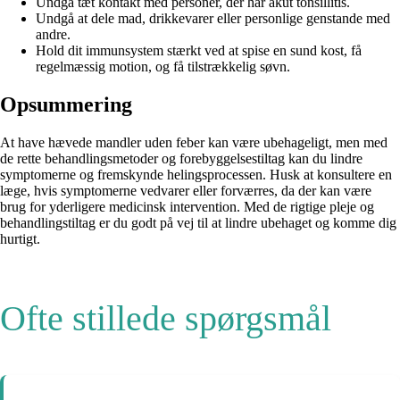
Undgå tæt kontakt med personer, der har akut tonsillitis.
Undgå at dele mad, drikkevarer eller personlige genstande med
andre.
Hold dit immunsystem stærkt ved at spise en sund kost, få
regelmæssig motion, og få tilstrækkelig søvn.
Opsummering
At have hævede mandler uden feber kan være ubehageligt, men med
de rette behandlingsmetoder og forebyggelsestiltag kan du lindre
symptomerne og fremskynde helingsprocessen. Husk at konsultere en
læge, hvis symptomerne vedvarer eller forværres, da der kan være
brug for yderligere medicinsk intervention. Med de rigtige pleje og
behandlingstiltag er du godt på vej til at lindre ubehaget og komme dig
hurtigt.
Ofte stillede spørgsmål