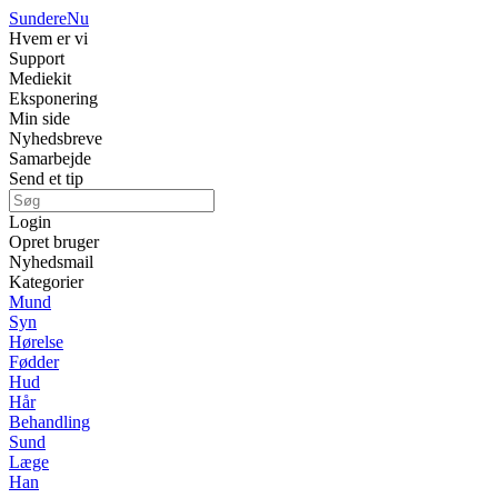
Sundere
Nu
Hvem er vi
Support
Mediekit
Eksponering
Min side
Nyhedsbreve
Samarbejde
Send et tip
Login
Opret bruger
Nyhedsmail
Kategorier
Mund
Syn
Hørelse
Fødder
Hud
Hår
Behandling
Sund
Læge
Han