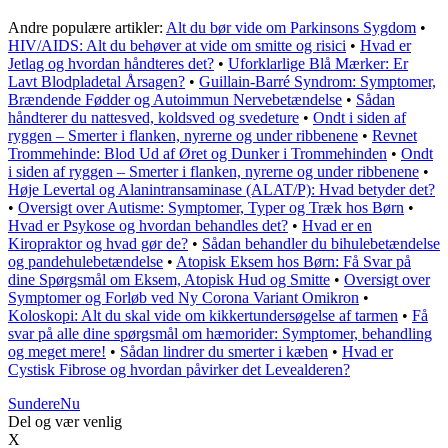
Andre populære artikler:
Alt du bør vide om Parkinsons Sygdom
•
HIV/AIDS: Alt du behøver at vide om smitte og risici
•
Hvad er
Jetlag og hvordan håndteres det?
•
Uforklarlige Blå Mærker: Er
Lavt Blodpladetal Årsagen?
•
Guillain-Barré Syndrom: Symptomer,
Brændende Fødder og Autoimmun Nervebetændelse
•
Sådan
håndterer du nattesved, koldsved og svedeture
•
Ondt i siden af
ryggen – Smerter i flanken, nyrerne og under ribbenene
•
Revnet
Trommehinde: Blod Ud af Øret og Dunker i Trommehinden
•
Ondt
i siden af ryggen – Smerter i flanken, nyrerne og under ribbenene
•
Høje Levertal og Alanintransaminase (ALAT/P): Hvad betyder det?
•
Oversigt over Autisme: Symptomer, Typer og Træk hos Børn
•
Hvad er Psykose og hvordan behandles det?
•
Hvad er en
Kiropraktor og hvad gør de?
•
Sådan behandler du bihulebetændelse
og pandehulebetændelse
•
Atopisk Eksem hos Børn: Få Svar på
dine Spørgsmål om Eksem, Atopisk Hud og Smitte
•
Oversigt over
Symptomer og Forløb ved Ny Corona Variant Omikron
•
Koloskopi: Alt du skal vide om kikkertundersøgelse af tarmen
•
Få
svar på alle dine spørgsmål om hæmorider: Symptomer, behandling
og meget mere!
•
Sådan lindrer du smerter i kæben
•
Hvad er
Cystisk Fibrose og hvordan påvirker det Levealderen?
Sundere
Nu
Del og vær venlig
X