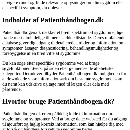
navigere rundt og finde relevante oplysninger om din sygdom eller
et specifikt symptom, du oplever.
Indholdet af Patienthåndbogen.dk
Patienthåndbogen.dk dækker et bredt spektrum af sygdomme, lige
fra de mest almindelige til mere sjældne tilstande. Deres omfattende
database giver dig adgang til detaljerede artikler og information om
symptomer, årsager, diagnosticering, behandlingsmuligheder og
forebyggelse af en bred vifte af sygdomme.
Du kan søge efter specifikke sygdomme ved at bruge
søgefunktionen øverst på siden eller gennemse de alfabetiske
kategorier. Derudover tilbyder Patienthåndbogen.dk muligheden for
at downloade visse informationsark om bestemte sygdomme, som
du nemt kan udskrive og tage med til lægen eller dela med
pårørende.
Hvorfor bruge Patienthåndbogen.dk?
Patienthåndbogen.dk er en pålidelig kilde til information om
sygdomme og symptomer. Ved at bruge dette websted får du adgang
til ajourført og faglig korrekt information, som kan hjælpe dig med
at forstå og håndtere forskellige sygdomme bedre.