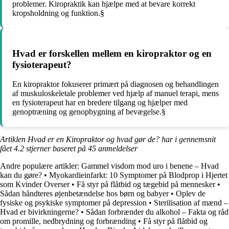
problemer. Kiropraktik kan hjælpe med at bevare korrekt
kropsholdning og funktion.§
Hvad er forskellen mellem en kiropraktor og en
fysioterapeut?
En kiropraktor fokuserer primært på diagnosen og behandlingen
af muskuloskeletale problemer ved hjælp af manuel terapi, mens
en fysioterapeut har en bredere tilgang og hjælper med
genoptræning og genopbygning af bevægelse.§
Artiklen Hvad er en Kiropraktor og hvad gør de? har i gennemsnit
fået
4.2
stjerner baseret på
45
anmeldelser
Andre populære artikler:
Gammel visdom mod uro i benene – Hvad
kan du gøre?
•
Myokardieinfarkt: 10 Symptomer på Blodprop i Hjertet
som Kvinder Overser
•
Få styr på flåtbid og tægebid på mennesker
•
Sådan håndteres øjenbetændelse hos børn og babyer
•
Oplev de
fysiske og psykiske symptomer på depression
•
Sterilisation af mænd –
Hvad er bivirkningerne?
•
Sådan forbrænder du alkohol – Fakta og råd
om promille, nedbrydning og forbrænding
•
Få styr på flåtbid og