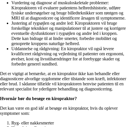
Vurdering og diagnose af muskuloskeletale problemer:
Kiropraktoren vil evaluere patientens helbredshistorie, udføre
fysiske undersøgelser og bruge billedteknikker som røntgen og
MRI til at diagnosticere og identificere årsagen til symptomerne.
Justering af rygsøjlen og andre led: Kiropraktoren vil bruge
forskellige teknikker og manipulationer til at justere og korrigere
eventuelle dysfunktioner i rygsøjlen og andre led i kroppen.
Dette kan bidrage til at lindre smerter, forbedre mobilitet og
genoprette kroppens naturlige helbred.
Uddannelse og rådgivning: En kiropraktor vil også levere
kvalificeret rådgivning og vejledning til patienter om ergonomi,
øvelser, kost og livsstilsændringer for at forebygge skader og
forbedre generel sundhed.
Det er vigtigt at bemærke, at en kiropraktor ikke kan behandle eller
diagnosticere alvorlige sygdomme eller tilstande som kræft, infektioner
eller brud. I sådanne tilfælde vil kiropraktoren henvise patienten til en
relevant specialist for yderligere behandling og diagnosticering.
Hvornår bør du besøge en kiropraktor?
Det kan være en god idé at besøge en kiropraktor, hvis du oplever
symptomer som:
Ryg- eller nakkesmerter