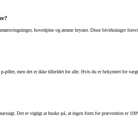
er?
umørsvingninger, hovedpine og ømme bryster. Disse bivirkninger forsvin
-piller, men det er ikke tilfældet for alle. Hvis du er bekymret for væ
æssigt. Det er vigtigt at huske på, at ingen form for prævention er 100% ef