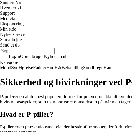
Sundere
Nu
Hvem er vi
Support
Mediekit
Eksponering
Min side
Nyhedsbreve
Samarbejde
Send et tip
Login
Opret bruger
Nyhedsmail
Kategorier
Mund
Syn
Hørelse
Fødder
Hud
Hår
Behandling
Sund
Læge
Han
Sikkerhed og bivirkninger ved P-
P-piller
er en af de mest populære former for prævention blandt kvinde
bivirkningsaspekter, som man bør være opmærksom på, når man tager p-
Hvad er P-piller?
P-piller er en præventionsmetode, der består af hormoner, der forhindre