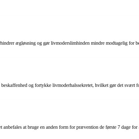
rhindrer ægløsning og gør livmoderslimhinden mindre modtagelig for befr
eskaffenhed og fortykke livmoderhalssekretet, hvilket gør det svært for 
 anbefales at bruge en anden form for prævention de første 7 dage for at 