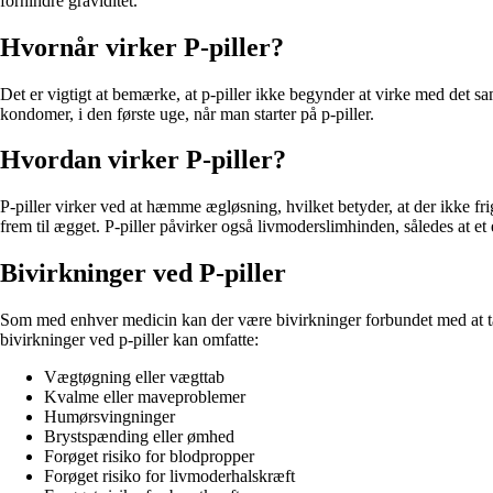
forhindre graviditet.
Hvornår virker P-piller?
Det er vigtigt at bemærke, at p-piller ikke begynder at virke med det sa
kondomer, i den første uge, når man starter på p-piller.
Hvordan virker P-piller?
P-piller virker ved at hæmme ægløsning, hvilket betyder, at der ikke fr
frem til ægget. P-piller påvirker også livmoderslimhinden, således at et 
Bivirkninger ved P-piller
Som med enhver medicin kan der være bivirkninger forbundet med at tage 
bivirkninger ved p-piller kan omfatte:
Vægtøgning eller vægttab
Kvalme eller maveproblemer
Humørsvingninger
Brystspænding eller ømhed
Forøget risiko for blodpropper
Forøget risiko for livmoderhalskræft