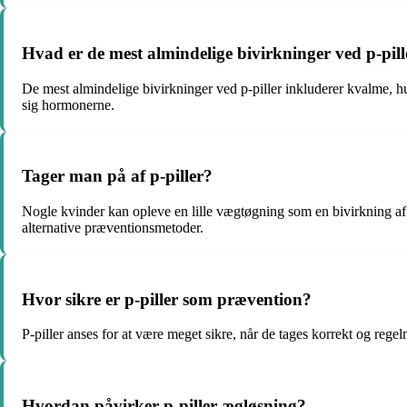
Hvad er de mest almindelige bivirkninger ved p-pill
De mest almindelige bivirkninger ved p-piller inkluderer kvalme, h
sig hormonerne.
Tager man på af p-piller?
Nogle kvinder kan opleve en lille vægtøgning som en bivirkning af p
alternative præventionsmetoder.
Hvor sikre er p-piller som prævention?
P-piller anses for at være meget sikre, når de tages korrekt og regelm
Hvordan påvirker p-piller ægløsning?