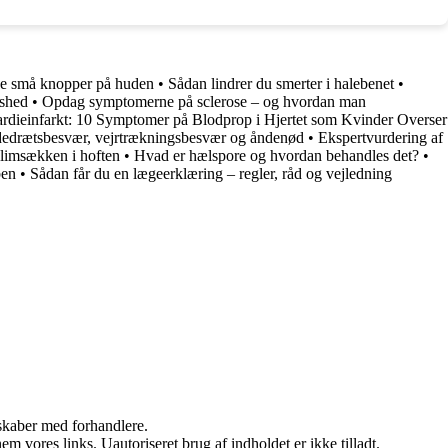
mpe små knopper på huden
•
Sådan lindrer du smerter i halebenet
•
øshed
•
Opdag symptomerne på sclerose – og hvordan man
dieinfarkt: 10 Symptomer på Blodprop i Hjertet som Kvinder Overser
ndedrætsbesvær, vejrtrækningsbesvær og åndenød
•
Ekspertvurdering af
slimsækken i hoften
•
Hvad er hælspore og hvordan behandles det?
•
ben
•
Sådan får du en lægeerklæring – regler, råd og vejledning
rskaber med forhandlere.
 vores links. Uautoriseret brug af indholdet er ikke tilladt.