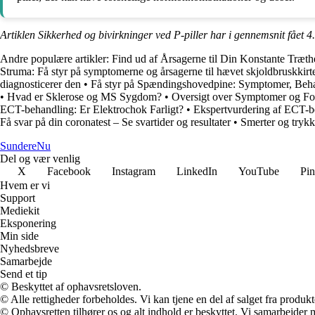
Artiklen Sikkerhed og bivirkninger ved P-piller har i gennemsnit fået
4
Andre populære artikler:
Find ud af Årsagerne til Din Konstante Træt
Struma: Få styr på symptomerne og årsagerne til hævet skjoldbruskkirt
diagnosticerer den
•
Få styr på Spændingshovedpine: Symptomer, Beha
•
Hvad er Sklerose og MS Sygdom?
•
Oversigt over Symptomer og Fo
ECT-behandling: Er Elektrochok Farligt?
•
Ekspertvurdering af ECT-be
Få svar på din coronatest – Se svartider og resultater
•
Smerter og trykk
Sundere
Nu
Del og vær venlig
X
Facebook
Instagram
LinkedIn
YouTube
Pin
Hvem er vi
Support
Mediekit
Eksponering
Min side
Nyhedsbreve
Samarbejde
Send et tip
© Beskyttet af ophavsretsloven.
© Alle rettigheder forbeholdes. Vi kan tjene en del af salget fra produk
© Ophavsretten tilhører os og alt indhold er beskyttet. Vi samarbejder 