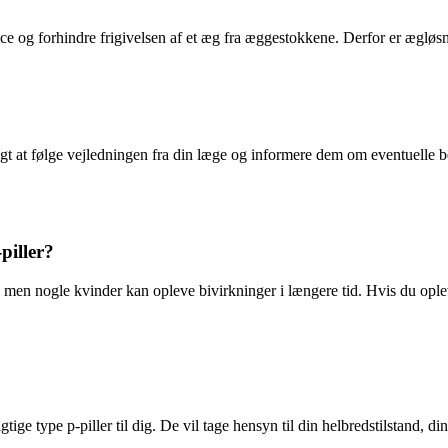
 og forhindre frigivelsen af et æg fra æggestokkene. Derfor er ægløsni
gtigt at følge vejledningen fra din læge og informere dem om eventuelle 
piller?
r, men nogle kvinder kan opleve bivirkninger i længere tid. Hvis du ople
tige type p-piller til dig. De vil tage hensyn til din helbredstilstand, d