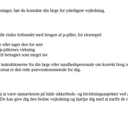
kninger, bør du kontakte din læge for yderligere vejledning.
lille risiko forbundet med brugen af p-piller, for eksempel:
 eller tager den for sent
p-pillernes virkning
elt betragtes som meget lav
ølge instruktionerne fra din læge eller sundhedspersonale om korrekt br
fortsat er den rette præventionsmetode for dig.
igt at være opmærksom på både sikkerheds- og bivirkningsaspekter ved a
 De kan give dig den bedste vejledning og hjælpe dig med at træffe de 