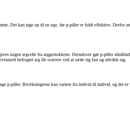
mme. Det kan tage op til en uge, før p-piller er fuldt effektive. Derfor 
igives nogen ægcelle fra æggestokkene. Derudover gør p-piller slimhinde
eventuelt befrugtet æg får sværere ved at sætte sig fast og udvikle sig.
p-piller. Bivirkningerne kan variere fra individ til individ, og det er 