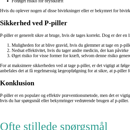
Forøget risiko for brystkræft
Hvis du oplever nogen af ​​disse bivirkninger eller er bekymret for bivir
Sikkerhed ved P-piller
P-piller er generelt sikre at bruge, hvis de tages korrekt. Dog er der en 
Muligheden for at blive gravid, hvis du glemmer at tage en p-pille
Nedsat effektivitet, hvis du tager andre medicin, der kan påvirke 
Øget risiko for visse former for kræft, selvom denne risiko gener
For at maksimere sikkerheden ved at tage p-piller, er det vigtigt at f
anbefales det at få regelmæssig lægeopfølgning for at sikre, at p-piller 
Konklusion
P-piller er en populær og effektiv præventionsmetode, men det er vigt
hvis du har spørgsmål eller bekymringer vedrørende brugen af p-piller.
Ofte stillede spørgsmål