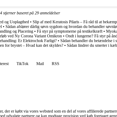
.4
stjerner baseret på
29
anmeldelser
hed og Uoplagthed
•
Slip af med Keratosis Pilaris – Få råd til at bekæ
el
•
Sådan afslører dårlig søvn sygdom og hvordan du behandler søvnl
ndling og Placering
•
Få styr på symptomerne på testikelkræft
•
Myokar
rløb ved Ny Corona Variant Omikron
•
Ondt i lungerne? Få styr på å
handling: Er Elektrochok Farligt?
•
Sådan behandler du betændelse i 
en for brystet – Hvad kan det skyldes?
•
Sådan lindrer du smerter i kæ
terest
TikTok
Mail
RSS
ter, der er købt via vores websted som en del af vores affilierede partne
med udvalgte partnere og kan modtage provision ved køb foretaget gennem