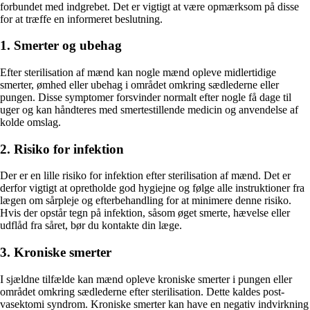
forbundet med indgrebet. Det er vigtigt at være opmærksom på disse
for at træffe en informeret beslutning.
1. Smerter og ubehag
Efter sterilisation af mænd kan nogle mænd opleve midlertidige
smerter, ømhed eller ubehag i området omkring sædlederne eller
pungen. Disse symptomer forsvinder normalt efter nogle få dage til
uger og kan håndteres med smertestillende medicin og anvendelse af
kolde omslag.
2. Risiko for infektion
Der er en lille risiko for infektion efter sterilisation af mænd. Det er
derfor vigtigt at opretholde god hygiejne og følge alle instruktioner fra
lægen om sårpleje og efterbehandling for at minimere denne risiko.
Hvis der opstår tegn på infektion, såsom øget smerte, hævelse eller
udflåd fra såret, bør du kontakte din læge.
3. Kroniske smerter
I sjældne tilfælde kan mænd opleve kroniske smerter i pungen eller
området omkring sædlederne efter sterilisation. Dette kaldes post-
vasektomi syndrom. Kroniske smerter kan have en negativ indvirkning