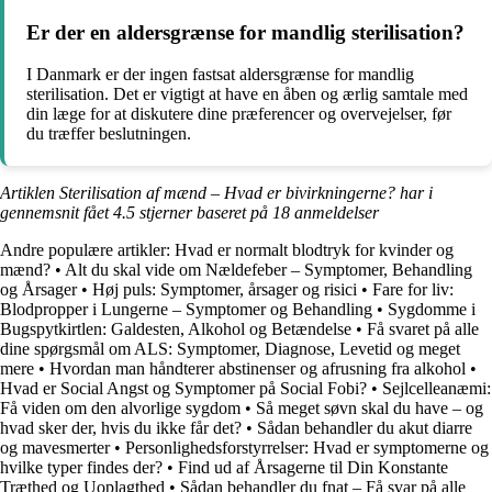
Er der en aldersgrænse for mandlig sterilisation?
I Danmark er der ingen fastsat aldersgrænse for mandlig
sterilisation. Det er vigtigt at have en åben og ærlig samtale med
din læge for at diskutere dine præferencer og overvejelser, før
du træffer beslutningen.
Artiklen Sterilisation af mænd – Hvad er bivirkningerne? har i
gennemsnit fået
4.5
stjerner baseret på
18
anmeldelser
Andre populære artikler:
Hvad er normalt blodtryk for kvinder og
mænd?
•
Alt du skal vide om Nældefeber – Symptomer, Behandling
og Årsager
•
Høj puls: Symptomer, årsager og risici
•
Fare for liv:
Blodpropper i Lungerne – Symptomer og Behandling
•
Sygdomme i
Bugspytkirtlen: Galdesten, Alkohol og Betændelse
•
Få svaret på alle
dine spørgsmål om ALS: Symptomer, Diagnose, Levetid og meget
mere
•
Hvordan man håndterer abstinenser og afrusning fra alkohol
•
Hvad er Social Angst og Symptomer på Social Fobi?
•
Sejlcelleanæmi:
Få viden om den alvorlige sygdom
•
Så meget søvn skal du have – og
hvad sker der, hvis du ikke får det?
•
Sådan behandler du akut diarre
og mavesmerter
•
Personlighedsforstyrrelser: Hvad er symptomerne og
hvilke typer findes der?
•
Find ud af Årsagerne til Din Konstante
Træthed og Uoplagthed
•
Sådan behandler du fnat – Få svar på alle