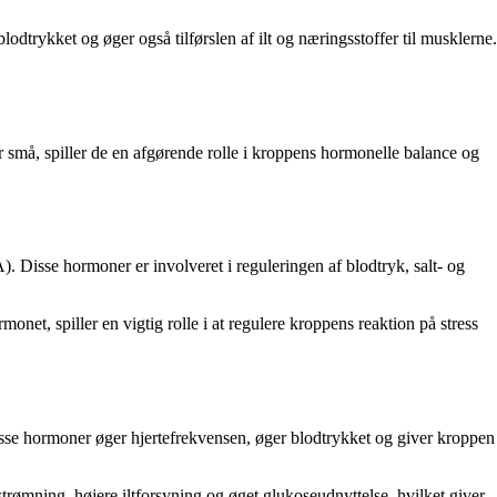
dtrykket og øger også tilførslen af ​​ilt og næringsstoffer til musklerne.
r små, spiller de en afgørende rolle i kroppens hormonelle balance og
Disse hormoner er involveret i reguleringen af ​​blodtryk, salt- og
et, spiller en vigtig rolle i at regulere kroppens reaktion på stress
Disse hormoner øger hjertefrekvensen, øger blodtrykket og giver kroppen
trømning, højere iltforsyning og øget glukoseudnyttelse, hvilket giver