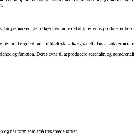
r.
e. Binyremarven, der udgør den indre del af binyrerne, producerer hormon
nvolveret i reguleringen af ​​blodtryk, salt- og vandbalance, sukkerme
alance og funktion. Deres evne til at producere adrenalin og noradrenal
en og har form som små trekantede kirtler.