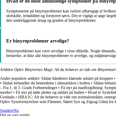
Hvad er de mest almindelige symptomer på binyre
Symptomerne på binyreproblemer kan variere afhængigt af hvilken d
stofskifte, irritabilitet og forstyrret søvn. Det er vigtigt at søge
den underliggende årsag og graden af binyreproblemer.
Er binyreproblemer arvelige?
Binyreproblemer kan være arvelige i visse tilfælde. Nogle tilstand
bemærke, at ikke alle binyreproblemer er arvelige, og miljømæssige fa
Artiklen Oplev Binyrernes Magi: Alt du behøver at vide om Binyremar
Andre populære artikler:
Sådan håndteres kløende udslæt på kroppen
•
Sådan behandler du betændelse i slimsækken i hoften
•
Sådan behandl
– Fra 1. til 3. Grads Forbrændinger
•
Få styr på madforgiftning: Symp
snorke!
•
Få styr på røde pletter og udslæt på huden
•
Hvad er Systolis
Genitalis
•
HBA1C: Alt du behøver at vide om normalområdet, omregn
Oplev Synsforstyrrelser som Flimmer, Sløret Syn og Zigzag Glimt for
Sundere
Nu
Del og vær venlig