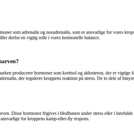
rmoner som adrenalin og noradrenalin, som er ansvarlige for vores kro
iller derfor en vigtig rolle i vores hormonelle balance.
emarven?
arken producerer hormoner som kortisol og aldosteron, der er vigtige 
alin, der regulerer kroppens reaktion på stress. De to dele af binyrer
en. Disse hormoner frigives i blodbanen under stress eller i farefulde 
ansvarlige for kroppens kamp-eller-fly respons.