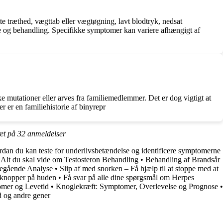
 træthed, vægttab eller vægtøgning, lavt blodtryk, nedsat
nose og behandling. Specifikke symptomer kan variere afhængigt af
 mutationer eller arves fra familiemedlemmer. Det er dog vigtigt at
r er en familiehistorie af binyrepr
ret på
32
anmeldelser
rdan du kan teste for underlivsbetændelse og identificere symptomerne
: Alt du skal vide om Testosteron Behandling
•
Behandling af Brandsår
degående Analyse
•
Slip af med snorken – Få hjælp til at stoppe med at
å knopper på huden
•
Få svar på alle dine spørgsmål om Herpes
mer og Levetid
•
Knoglekræft: Symptomer, Overlevelse og Prognose
•
d og andre gener