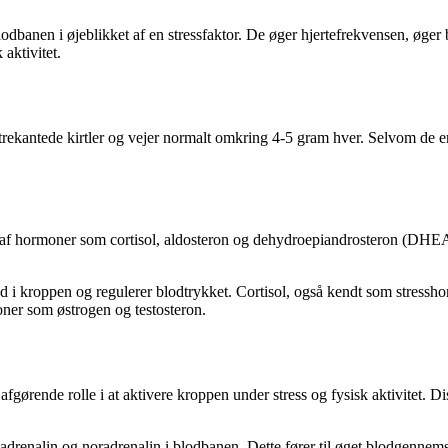
banen i øjeblikket af en stressfaktor. De øger hjertefrekvensen, øger blo
 aktivitet.
 trekantede kirtler og vejer normalt omkring 4-5 gram hver. Selvom de e
af ​​hormoner som cortisol, aldosteron og dehydroepiandrosteron (DHEA). 
kroppen og regulerer blodtrykket. Cortisol, også kendt som stresshormon
er som østrogen og testosteron.
fgørende rolle i at aktivere kroppen under stress og fysisk aktivitet. 
 adrenalin og noradrenalin i blodbanen. Dette fører til øget blodgennems