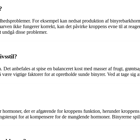
?
undhedsproblemer. For eksempel kan nedsat produktion af binyrebarkhorm
n ikke fungerer korrekt, kan det påvirke kroppens evne til at reagere p
at undgå disse problemer.
vsstil?
en. Det anbefales at spise en balanceret kost med masser af frugt, grønt
å være vigtige faktorer for at opretholde sunde binyrer. Ved at tage sig
r hormoner, der er afgørende for kroppens funktion, herunder kroppens 
ningsterapi for at kompensere for de manglende hormoner. Binyrerne spil