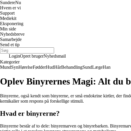
Sundere
Nu
Hvem er vi
Support
Mediekit
Eksponering
Min side
Nyhedsbreve
Samarbejde
Send et tip
Login
Opret bruger
Nyhedsmail
Kategorier
Mund
Syn
Hørelse
Fødder
Hud
Hår
Behandling
Sund
Læge
Han
Oplev Binyrernes Magi: Alt du 
Binyrerne, også kendt som binyrerne, er små endokrine kirtler, der findes
kemikalier som respons på forskellige stimuli.
Hvad er binyrerne?
Binyrerne består af to dele: binyremarven og binyrebarken. Binyremarve