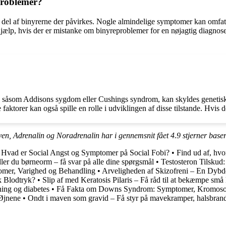
problemer?
el af binyrerne der påvirkes. Nogle almindelige symptomer kan omfatte
 lægehjælp, hvis der er mistanke om binyreproblemer for en nøjagtig diag
e, såsom Addisons sygdom eller Cushings syndrom, kan skyldes genetiske
ktorer kan også spille en rolle i udviklingen af disse tilstande. Hvis de
ven, Adrenalin og Noradrenalin har i gennemsnit fået
4.9
stjerner base
•
Hvad er Social Angst og Symptomer på Social Fobi?
•
Find ud af, hvo
er du børneorm – få svar på alle dine spørgsmål
•
Testosteron Tilskud
tomer, Varighed og Behandling
•
Arveligheden af Skizofreni – En Dyb
k Blodtryk?
•
Slip af med Keratosis Pilaris – Få råd til at bekæmpe sm
ing og diabetes
•
Få Fakta om Downs Syndrom: Symptomer, Kromoso
 Øjnene
•
Ondt i maven som gravid – Få styr på mavekramper, halsbran