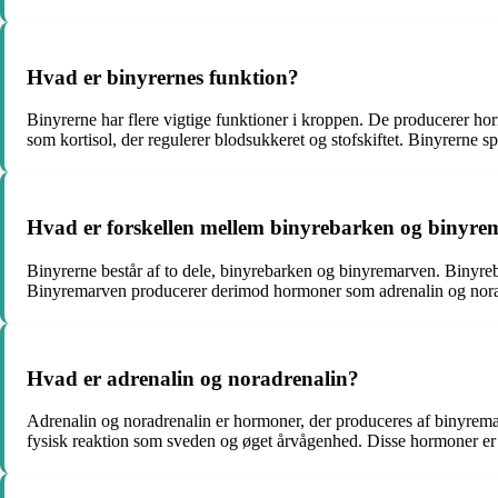
Hvad er binyrernes funktion?
Binyrerne har flere vigtige funktioner i kroppen. De producerer ho
som kortisol, der regulerer blodsukkeret og stofskiftet. Binyrerne sp
Hvad er forskellen mellem binyrebarken og binyr
Binyrerne består af to dele, binyrebarken og binyremarven. Binyreb
Binyremarven producerer derimod hormoner som adrenalin og noradren
Hvad er adrenalin og noradrenalin?
Adrenalin og noradrenalin er hormoner, der produceres af binyremarv
fysisk reaktion som sveden og øget årvågenhed. Disse hormoner er 