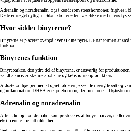
vigtig rolle i at regulere kroppens stressrespons og metabolisme.
Adrenalin og noradrenalin, også kendt som stresshormoner, frigives i blod
Dette er meget nyttigt i nødsituationer eller i øjeblikke med intens fysisk
Hvor sidder binyrerne?
Binyrerne er placeret ovenpå hver af dine nyrer. De har formen af ​​små
funktion.
Binyrenes funktion
Binyrebarken, den ydre del af binyrerne, er ansvarlig for produktionen 
vandbalance, sukkermetabolisme og kønshormonproduktion.
Aldosteron hjælper med at opretholde en passende mængde salt og vand i 
og inflammation. DHEA er et præhormon, der omdannes til kønshormon
Adrenalin og noradrenalin
Adrenalin og noradrenalin, som produceres af binyremarven, spiller en a
ekstra energi og udholdenhed.
Ved akut stress stimuleres binyremarven til at frigive en større mængde