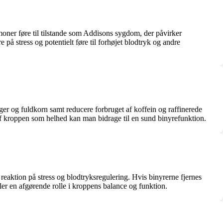
oner føre til tilstande som Addisons sygdom, der påvirker
å stress og potentielt føre til forhøjet blodtryk og andre
sager og fuldkorn samt reducere forbruget af koffein og raffinerede
 af kroppen som helhed kan man bidrage til en sund binyrefunktion.
reaktion på stress og blodtryksregulering. Hvis binyrerne fjernes
ler en afgørende rolle i kroppens balance og funktion.