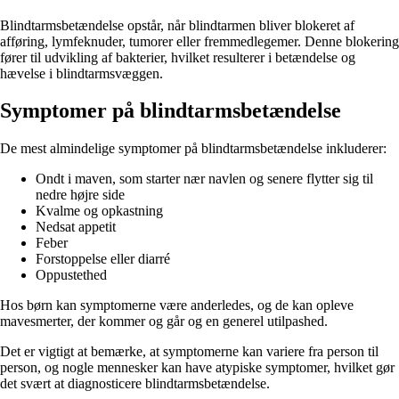
Blindtarmsbetændelse opstår, når blindtarmen bliver blokeret af
afføring, lymfeknuder, tumorer eller fremmedlegemer. Denne blokering
fører til udvikling af bakterier, hvilket resulterer i betændelse og
hævelse i blindtarmsvæggen.
Symptomer på blindtarmsbetændelse
De mest almindelige symptomer på blindtarmsbetændelse inkluderer:
Ondt i maven, som starter nær navlen og senere flytter sig til
nedre højre side
Kvalme og opkastning
Nedsat appetit
Feber
Forstoppelse eller diarré
Oppustethed
Hos børn kan symptomerne være anderledes, og de kan opleve
mavesmerter, der kommer og går og en generel utilpashed.
Det er vigtigt at bemærke, at symptomerne kan variere fra person til
person, og nogle mennesker kan have atypiske symptomer, hvilket gør
det svært at diagnosticere blindtarmsbetændelse.