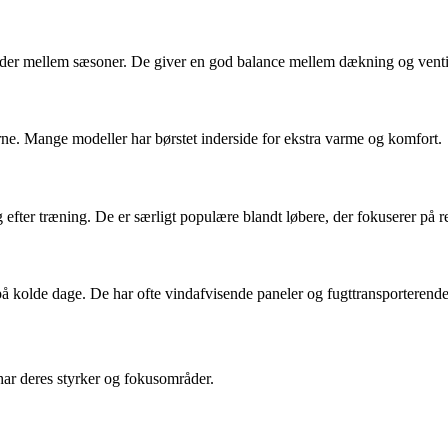
er mellem sæsoner. De giver en god balance mellem dækning og ventilat
rne. Mange modeller har børstet inderside for ekstra varme og komfort.
fter træning. De er særligt populære blandt løbere, der fokuserer på re
m på kolde dage. De har ofte vindafvisende paneler og fugttransporterend
ar deres styrker og fokusområder.