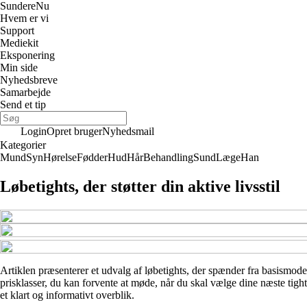
Sundere
Nu
Hvem er vi
Support
Mediekit
Eksponering
Min side
Nyhedsbreve
Samarbejde
Send et tip
Login
Opret bruger
Nyhedsmail
Kategorier
Mund
Syn
Hørelse
Fødder
Hud
Hår
Behandling
Sund
Læge
Han
Løbetights, der støtter din aktive livsstil
Artiklen præsenterer et udvalg af løbetights, der spænder fra basismode
prisklasser, du kan forvente at møde, når du skal vælge dine næste tigh
et klart og informativt overblik.