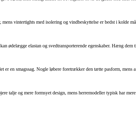
, mens vintertights med isolering og vindbeskyttelse er bedst i kolde 
kan ødelægge elastan og svedtransporterende egenskaber. Hæng dem til t
det er en smagssag. Nogle løbere foretrækker den tætte pasform, mens an
øjere talje og mere formsyet design, mens herremodeller typisk har mere