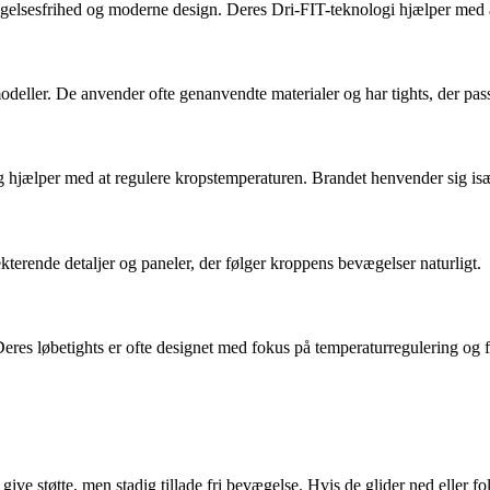
ægelsesfrihed og moderne design. Deres Dri-FIT-teknologi hjælper med 
eller. De anvender ofte genanvendte materialer og har tights, der pass
g hjælper med at regulere kropstemperaturen. Brandet henvender sig isæ
kterende detaljer og paneler, der følger kroppens bevægelser naturligt.
. Deres løbetights er ofte designet med fokus på temperaturregulering og 
ive støtte, men stadig tillade fri bevægelse. Hvis de glider ned eller fol