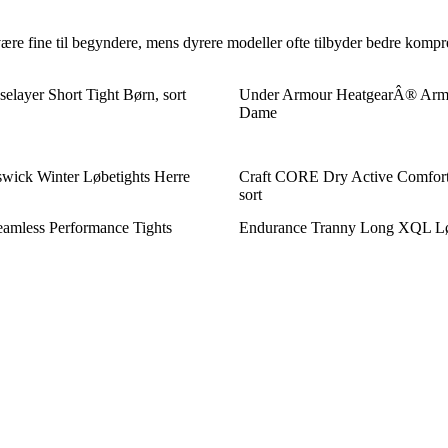
 være fine til begyndere, mens dyrere modeller ofte tilbyder bedre komp
elayer Short Tight Børn, sort
Under Armour HeatgearÂ® Armo
Dame
wick Winter Løbetights Herre
Craft CORE Dry Active Comfort
sort
amless Performance Tights
Endurance Tranny Long XQL Lø