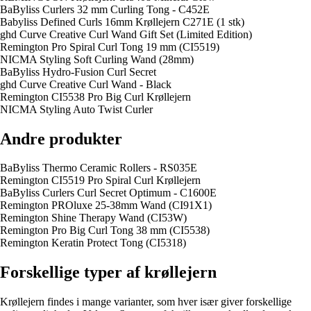
BaByliss Curlers 32 mm Curling Tong - C452E
Babyliss Defined Curls 16mm Krøllejern C271E (1 stk)
ghd Curve Creative Curl Wand Gift Set (Limited Edition)
Remington Pro Spiral Curl Tong 19 mm (CI5519)
NICMA Styling Soft Curling Wand (28mm)
BaByliss Hydro-Fusion Curl Secret
ghd Curve Creative Curl Wand - Black
Remington CI5538 Pro Big Curl Krøllejern
NICMA Styling Auto Twist Curler
Andre produkter
BaByliss Thermo Ceramic Rollers - RS035E
Remington CI5519 Pro Spiral Curl Krøllejern
BaByliss Curlers Curl Secret Optimum - C1600E
Remington PROluxe 25-38mm Wand (CI91X1)
Remington Shine Therapy Wand (CI53W)
Remington Pro Big Curl Tong 38 mm (CI5538)
Remington Keratin Protect Tong (CI5318)
Forskellige typer af krøllejern
Krøllejern findes i mange varianter, som hver især giver forskellige