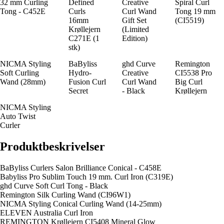
32 mm Curling
Defined
Creative
Spiral Curl
Tong - C452E
Curls
Curl Wand
Tong 19 mm
16mm
Gift Set
(CI5519)
Krøllejern
(Limited
C271E (1
Edition)
stk)
NICMA Styling
BaByliss
ghd Curve
Remington
Soft Curling
Hydro-
Creative
CI5538 Pro
Wand (28mm)
Fusion Curl
Curl Wand
Big Curl
Secret
- Black
Krøllejern
NICMA Styling
Auto Twist
Curler
Produktbeskrivelser
BaByliss Curlers Salon Brilliance Conical - C458E
Babyliss Pro Sublim Touch 19 mm. Curl Iron (C319E)
ghd Curve Soft Curl Tong - Black
Remington Silk Curling Wand (CI96W1)
NICMA Styling Conical Curling Wand (14-25mm)
ELEVEN Australia Curl Iron
REMINGTON Krøllejern CI5408 Mineral Glow