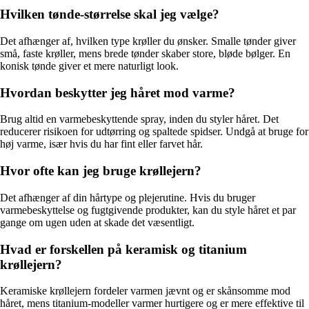
Hvilken tønde-størrelse skal jeg vælge?
Det afhænger af, hvilken type krøller du ønsker. Smalle tønder giver
små, faste krøller, mens brede tønder skaber store, bløde bølger. En
konisk tønde giver et mere naturligt look.
Hvordan beskytter jeg håret mod varme?
Brug altid en varmebeskyttende spray, inden du styler håret. Det
reducerer risikoen for udtørring og spaltede spidser. Undgå at bruge for
høj varme, især hvis du har fint eller farvet hår.
Hvor ofte kan jeg bruge krøllejern?
Det afhænger af din hårtype og plejerutine. Hvis du bruger
varmebeskyttelse og fugtgivende produkter, kan du style håret et par
gange om ugen uden at skade det væsentligt.
Hvad er forskellen på keramisk og titanium
krøllejern?
Keramiske krøllejern fordeler varmen jævnt og er skånsomme mod
håret, mens titanium-modeller varmer hurtigere og er mere effektive til