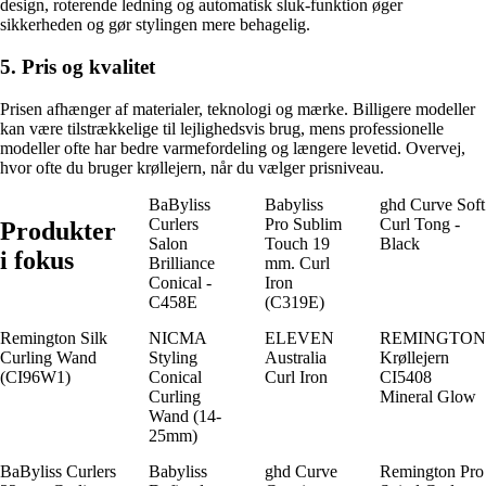
design, roterende ledning og automatisk sluk-funktion øger
sikkerheden og gør stylingen mere behagelig.
5. Pris og kvalitet
Prisen afhænger af materialer, teknologi og mærke. Billigere modeller
kan være tilstrækkelige til lejlighedsvis brug, mens professionelle
modeller ofte har bedre varmefordeling og længere levetid. Overvej,
hvor ofte du bruger krøllejern, når du vælger prisniveau.
BaByliss
Babyliss
ghd Curve Soft
Curlers
Pro Sublim
Curl Tong -
Produkter
Salon
Touch 19
Black
i fokus
Brilliance
mm. Curl
Conical -
Iron
C458E
(C319E)
Remington Silk
NICMA
ELEVEN
REMINGTON
Curling Wand
Styling
Australia
Krøllejern
(CI96W1)
Conical
Curl Iron
CI5408
Curling
Mineral Glow
Wand (14-
25mm)
BaByliss Curlers
Babyliss
ghd Curve
Remington Pro