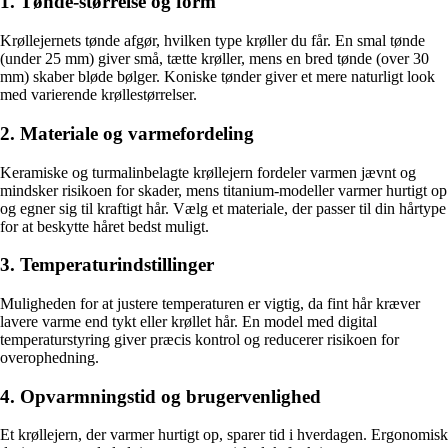
1. Tønde-størrelse og form
Krøllejernets tønde afgør, hvilken type krøller du får. En smal tønde
(under 25 mm) giver små, tætte krøller, mens en bred tønde (over 30
mm) skaber bløde bølger. Koniske tønder giver et mere naturligt look
med varierende krøllestørrelser.
2. Materiale og varmefordeling
Keramiske og turmalinbelagte krøllejern fordeler varmen jævnt og
mindsker risikoen for skader, mens titanium-modeller varmer hurtigt op
og egner sig til kraftigt hår. Vælg et materiale, der passer til din hårtype
for at beskytte håret bedst muligt.
3. Temperaturindstillinger
Muligheden for at justere temperaturen er vigtig, da fint hår kræver
lavere varme end tykt eller krøllet hår. En model med digital
temperaturstyring giver præcis kontrol og reducerer risikoen for
overophedning.
4. Opvarmningstid og brugervenlighed
Et krøllejern, der varmer hurtigt op, sparer tid i hverdagen. Ergonomisk