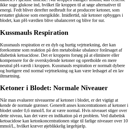
ikke suge glukose ind, hvilket får kroppen til at søge alternativer til
energi. Fedt bliver derefter nedbrudt for at producere ketoner, som
erstatter glukose som energikilde. Imidlertid, når ketoner opbygges i
blodet, kan pH-værdien blive ubalanceret og blive for sur.
Kussmauls Respiration
Kussmauls respiration er en dyb og hurtig vejrtrækning, der kan
forekomme som reaktion på den metaboliske ubalance forårsaget af
diabetisk ketoacidose. Det er kroppens forsøg på at eliminere eller
kompensere for de overskydende ketoner og opretholde en mere
neutral pH-værdi i kroppen. Kussmauls respiration er normalt dybere
og hurtigere end normal vejrtrækning og kan være ledsaget af en lav
iltmætning.
Ketoner i Blodet: Normale Niveauer
Når man evaluerer niveauerne af ketoner i blodet, er det vigtigt at
kende de normale grænser. Generelt anses koncentrationen af ketoner i
blodet under 0,6 mmol/L for at være normal. Hvis niveauet stiger over
dette niveau, kan det være en indikation på et problem. Ved diabetisk
ketoacidose kan ketonkoncentrationen stige til farlige niveauer over 10
mmol/L, hvilket kræver øjeblikkelig lægehjælp.