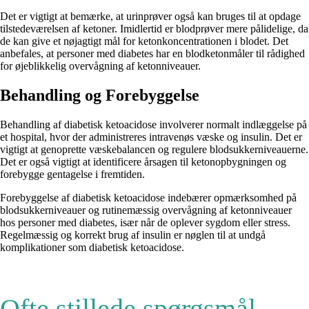
Det er vigtigt at bemærke, at urinprøver også kan bruges til at opdage
tilstedeværelsen af ketoner. Imidlertid er blodprøver mere pålidelige, da
de kan give et nøjagtigt mål for ketonkoncentrationen i blodet. Det
anbefales, at personer med diabetes har en blodketonmåler til rådighed
for øjeblikkelig overvågning af ketonniveauer.
Behandling og Forebyggelse
Behandling af diabetisk ketoacidose involverer normalt indlæggelse på
et hospital, hvor der administreres intravenøs væske og insulin. Det er
vigtigt at genoprette væskebalancen og regulere blodsukkerniveauerne.
Det er også vigtigt at identificere årsagen til ketonopbygningen og
forebygge gentagelse i fremtiden.
Forebyggelse af diabetisk ketoacidose indebærer opmærksomhed på
blodsukkerniveauer og rutinemæssig overvågning af ketonniveauer
hos personer med diabetes, især når de oplever sygdom eller stress.
Regelmæssig og korrekt brug af insulin er nøglen til at undgå
komplikationer som diabetisk ketoacidose.
Ofte stillede spørgsmål