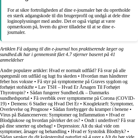
For at sikre fortroligheden af dine e-journaler bør du opretholde
en stærk adgangskode til din brugerprofil og undgå at dele dine
loginoplysninger med andre. Det er også vigtigt at være
opmærksom på, hvem du giver tilladelse til at se dine e-
journaler.
Artiklen Få adgang til din e-journal hos praktiserende læger og
sundhed.dk har i gennemsnit fået
4.7
stjerner baseret på
41
anmeldelser
Andre populære artikler:
Hvad er normalt udflåd? Få svar på alle
spørgsmål om udflåd og lugt fra skeden
•
Hvordan man håndterer
feber hos voksne
•
Få styr på symptomerne på Graves sygdom og
forhøjet stofskifte
•
Lav TSH – Hvad Er Årsagen Til Forhøjet
Thyrotropin?
•
Sådan fungerer Sundhed.dk – Danmarks
sundhedsportal
•
Få overblik over symptomerne på Corona (COVID-
19)
•
Demens: 6 Stadier og Hvad Det Er
•
Knoglekræft: Symptomer,
Overlevelse og Prognose
•
Sådan forebygger du kramper i benene
•
Virus på Balancenerven: Symptomer og Inflammation
•
Hvad er
Blodglukose og hvordan påvirker det os?
•
Ondt i underlivet? Få svar
på dine smerter og ubehag!
•
Depression: Alt du skal vide om
symptomer, årsager og behandling
•
Hvad er Systolisk Blodtryk?
•
Sådan sænker du dit kolesteroltal naturligt på 4 uger
•
Alt du bør vide