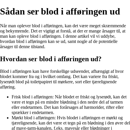
Sådan ser blod i afføringen ud
Når man oplever blod i afføringen, kan det være meget skræmmende
og bekymrende. Det er vigtigt at forstå, at der er mange årsager til, at
man kan opleve blod i afføringen. I denne artikel vil vi uddybe,
hvordan blod i afføringen kan se ud, samt nogle af de potentielle
årsager til denne tilstand.
Hvordan ser blod i afføringen ud?
Blod i afføringen kan have forskellige udseender, afhængigt af hvor
blodet kommer fra og i hvilket omfang. Det kan variere fra friskt,
lyserødt blod på toiletpapiret til mørkere, sort eller tjærelignende
afføring.
Frisk blod i afføringen: Når blodet er friskt og lyserødt, kan det
være et tegn på en mindre blødning i den nedre del af tarmen
eller endetarmen. Det kan forårsages af hæmorider, rifter eller
sprækker i endetarmen.
Mørkt blod i afføringen: Hvis blodet i afføringen er mørkt og
tjærelignende, kan det være et tegn på en blødning i den øvre del
af mave-tarm-kanalen, f.eks. mavesår eller blødninger i