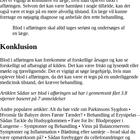
Det er vigtigt at konsultere en læge, hvis man oplever blod i
afføringen. Selvom det kan være harmløst i nogle tilfælde, kan det
også være et tegn på en mere alvorlig tilstand. En læge vil kunne
foretage en nøjagtig diagnose og anbefale den rette behandling.
Blod i afføringen skal altid tages seriøst og undersøges af
en læge.
Konklusion
Blod i afføringen kan forekomme af forskellige årsager og kan se
forskelligt ud afhængigt af kilden. Det kan være friskt og lyserødt eller
mørkt og tjærelignende. Det er vigtigt at søge lægehjælp, hvis man
oplever blod i afføringen, da det kan være et tegn på en underliggende
medicinsk tilstand, der kræver behandling.
Artiklen Sådan ser blod i afføringen ud har i gennemsnit fået
3.8
stjerner baseret på
7
anmeldelser
Andre populære artikler:
Alt du bør vide om Parkinsons Sygdom
•
Hvornår får Babyer deres Første Tænder?
•
Behandling af Erysipelas –
Sådan Tackle du Hudsygdommen
•
Fare for liv: Blodpropper i
Lungerne – Symptomer og Behandling
•
Virus på Balancenerven:
Symptomer og Inflammation
•
Blødning efter samleje – hvad skal du
være opmærksom på?
•
Sådan forebygger du celleforandringer og