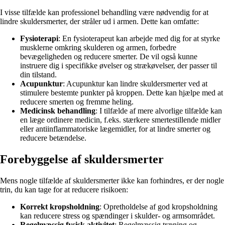
I visse tilfælde kan professionel behandling være nødvendig for at
lindre skuldersmerter, der stråler ud i armen. Dette kan omfatte:
Fysioterapi
: En fysioterapeut kan arbejde med dig for at styrke
musklerne omkring skulderen og armen, forbedre
bevægeligheden og reducere smerter. De vil også kunne
instruere dig i specifikke øvelser og strækøvelser, der passer til
din tilstand.
Acupunktur
: Acupunktur kan lindre skuldersmerter ved at
stimulere bestemte punkter på kroppen. Dette kan hjælpe med at
reducere smerten og fremme heling.
Medicinsk behandling
: I tilfælde af mere alvorlige tilfælde kan
en læge ordinere medicin, f.eks. stærkere smertestillende midler
eller antiinflammatoriske lægemidler, for at lindre smerter og
reducere betændelse.
Forebyggelse af skuldersmerter
Mens nogle tilfælde af skuldersmerter ikke kan forhindres, er der nogle
trin, du kan tage for at reducere risikoen:
Korrekt kropsholdning
: Opretholdelse af god kropsholdning
kan reducere stress og spændinger i skulder- og armsområdet.
Regelmæssig fysisk aktivitet
: Regelmæssig træning og