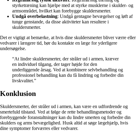
styrketræning kan hjælpe med at styrke musklerne i skulder- og
armsområdet, hvilket kan forebygge skuldersmerter.
Undgå overbelastning
: Undgå gentagne bevægelser og løft af
tunge genstande, da disse aktiviteter kan resultere i
skuldersmerter.
Det er vigtigt at bemærke, at hvis dine skuldersmerter bliver værre eller
vedvarer i længere tid, bør du kontakte en læge for yderligere
undersøgelse.
“At lindre skuldersmerter, der stråler ud i armen, kræver
en individuel tilgang, der tager højde for den
underliggende årsag. Ved at kombinere selvbehandling og
professionel behandling kan du få lindring og forbedre din
livskvalitet.”
Konklusion
Skuldersmerter, der stråler ud i armen, kan være en udfordrende og
smertefuld tilstand. Ved at følge de rette behandlingsmetoder og
forebyggende foranstaltninger kan du lindre smerten og forbedre din
skulders og arms bevægelighed. Husk altid at søge lægehjælp, hvis
dine symptomer forværres eller vedvarer.