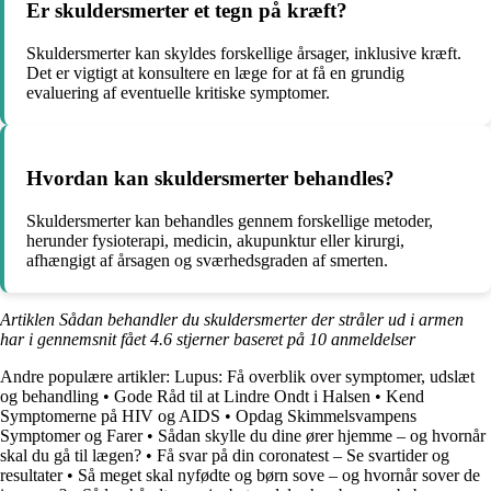
Er skuldersmerter et tegn på kræft?
Skuldersmerter kan skyldes forskellige årsager, inklusive kræft.
Det er vigtigt at konsultere en læge for at få en grundig
evaluering af eventuelle kritiske symptomer.
Hvordan kan skuldersmerter behandles?
Skuldersmerter kan behandles gennem forskellige metoder,
herunder fysioterapi, medicin, akupunktur eller kirurgi,
afhængigt af årsagen og sværhedsgraden af smerten.
Artiklen Sådan behandler du skuldersmerter der stråler ud i armen
har i gennemsnit fået
4.6
stjerner baseret på
10
anmeldelser
Andre populære artikler:
Lupus: Få overblik over symptomer, udslæt
og behandling
•
Gode Råd til at Lindre Ondt i Halsen
•
Kend
Symptomerne på HIV og AIDS
•
Opdag Skimmelsvampens
Symptomer og Farer
•
Sådan skylle du dine ører hjemme – og hvornår
skal du gå til lægen?
•
Få svar på din coronatest – Se svartider og
resultater
•
Så meget skal nyfødte og børn sove – og hvornår sover de