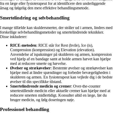
fra en læge eller fysioterapeut for at identificere den underliggende
årsag og følgelig den mest effektive behandlingsmetode.
Smertelindring og selvbehandling
I mange tilfælde kan skuldersmerter, der stråler ud i armen, lindres med
forskellige selvbehandlingsmetoder og smertelindrende teknikker.
Disse inkluderer:
RICE-metoden
: RICE står for Rest (hvile), Ice (is),
Compression (kompression) og Elevation (elevation).
Anvendelse af ispakninger på skulderen og armen, kompression
ved hjælp af en bandage samt at holde armen hævet kan hjælpe
med at reducere smerte og hævelse.
Øvelser og strækøvelser
: Bestemte øvelser og strækøvelser kan
hjælpe med at lindre spændinger og forbedre bevægeligheden i
skulderen og armen. En fysioterapeut kan vejlede dig i de bedste
øvelser til din specifikke tilstand.
Smertelindrende medicin og cremer
: Over-the-counter
smertestillende medicin eller aktuelle cremer kan hjælpe med at
reducere smerten midlertidigt. Konsulter altid en læge, før du
bruger medicin, og følg doseringen nøje.
Professionel behandling